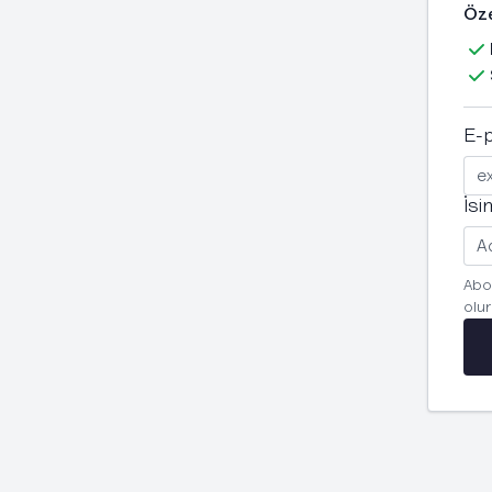
E-
İsi
Abo
olu