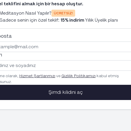
Meditasyon Nasıl Yapılır?
Ücretsiz!
Sadece senin için özel teklif:
15% indirim
Yıllık Üyelik planı
posta
m
ne olarak,
Hizmet Şartlarımızı
ve
Gizlilik Politikamızı
kabul etmiş
rsunuz.
Şimdi kilidini aç