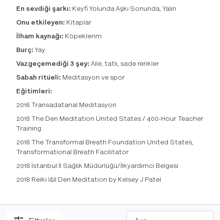
En sevdiği şarkı:
Keyfi Yolunda Aşkı Sonunda, Yalın
Onu etkileyen:
Kitaplar
İlham kaynağı:
Köpeklerim
Burç:
Yay
Vazgeçemediği 3 şey:
Aile, tatlı, sade renkler
Sabah ritüeli:
Meditasyon ve spor
Eğitimleri:
2016 Transadatanal Meditasyon
2018 The Den Meditation United States / 400-Hour Teacher
Training
2018 The Transformal Breath Foundation United States,
Transformational Breath Facilitator
2018 İstanbul İl Sağlık Müdürlüğü/İlkyardımcı Belgesi
2018 Reiki I&II Den Meditation by Kelsey J Patel