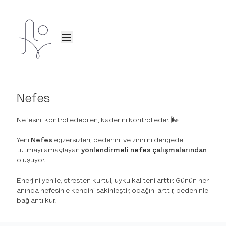
Nefes
Nefesini kontrol edebilen, kaderini kontrol eder. 🌬️
Yeni
Nefes
egzersizleri, bedenini ve zihnini dengede
tutmayı amaçlayan
yönlendirmeli nefes çalışmalarından
oluşuyor.
Enerjini yenile, stresten kurtul, uyku kaliteni arttır. Günün her
anında nefesinle kendini sakinleştir, odağını arttır, bedeninle
bağlantı kur.