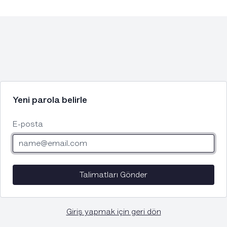
Yeni parola belirle
E-posta
Talimatları Gönder
Giriş yapmak için geri dön