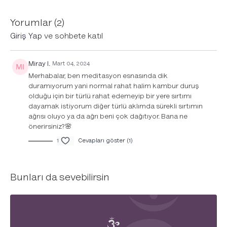
geçebilirsin. Eğer hazır hissetmezsen, bu dersi dilediğin kadar
tekrar edebilirsin.
Yorumlar (
2
)
*Bu meditasyona müzik dahil.
Giriş Yap
ve sohbete katıl
Miray I.
Mart 04, 2024
Merhabalar, ben meditasyon esnasında dik
duramıyorum yani normal rahat halim kambur duruş
olduğu için bir türlü rahat edemeyip bir yere sırtımı
dayamak istiyorum diğer türlü aklımda sürekli sırtımın
ağrısı oluyo ya da ağrı beni çok dağıtıyor. Bana ne
önerirsiniz?🌸
1
Cevapları göster (1)
Bunları da sevebilirsin