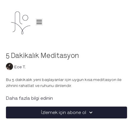
5 Dakikalık Meditasyon
Ece T.
Bu 5 dakikalık yeni başlayanlar için uygun kısa meditasyon ile
zihnini rahatlat ve ruhunu dinlendir.
Her gün daha uzun süre meditasyonda kalmayı öğreneceğin "7
Daha fazla bilgi edinin
Günde Meditasyona Başla" serisinin ikinci dersi. Bu seri ile odak,
dikkat, nefes, uyku, iç görü ve ilişkileri güçlendiren meditasyon
İzlemek için abone ol
pratiğini oluşturuyoruz.
Dilersen bu dersten sonraki gün 6 dakikalık meditasyona