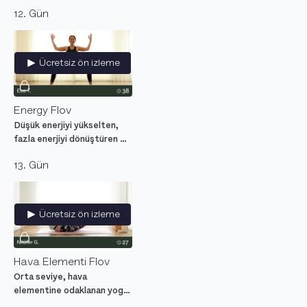
atmayı destekleyen orta
12. Gün
seviye yoga dersi.
Ücretsiz ön izleme
Energy Flov
Düşük enerjiyi yükselten,
fazla enerjiyi dönüştüren bir
akış.
13. Gün
Ücretsiz ön izleme
Hava Elementi Flov
Orta seviye, hava
elementine odaklanan yoga
dersi. Nefesini rahatlat,