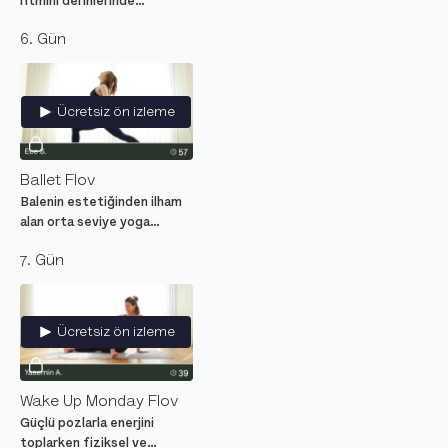
ritmini derinlerinde
hissettiren, iyi hissetme
6. Gün
garantili orta seviye yoga
dersi.
Ücretsiz ön izleme
Ballet Flov
Balenin estetiğinden ilham
alan orta seviye yoga
hareketleri ile dans ve
7. Gün
yogayı birleştir.
Ücretsiz ön izleme
Wake Up Monday Flov
Güçlü pozlarla enerjini
toplarken fiziksel ve