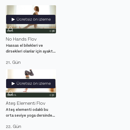
yardım edecek yoga dersi.
Ücretsiz ön izleme
No Hands Flov
Hassas el bilekleri ve
dirsekleri olanlar için ayakta
duruşlara odaklı yoga
21. Gün
hareketleri.
Ücretsiz ön izleme
Ateş Elementi Flov
Ateş elementi odaklı bu
orta seviye yoga dersinde
içindeki potansiyel enerjiyi
22. Gün
ortaya çıkar.