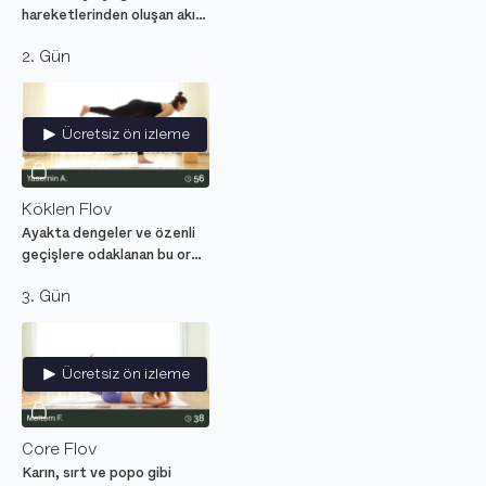
hareketlerinden oluşan akış
ile kendimizi eleştiren iç
2. Gün
sesi şefkatli bir ses ile
değiştirmeyi öğreniyoruz.
Ücretsiz ön izleme
Köklen Flov
Ayakta dengeler ve özenli
geçişlere odaklanan bu orta
seviye yoga dersi bir ağaç
3. Gün
gibi matına köklenmeyi
öğretiyor.
Ücretsiz ön izleme
Core Flov
Karın, sırt ve popo gibi