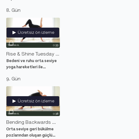
zihinsel rahatlamayı
8. Gün
sağlayacak orta seviye
yoga hareketleri.
Ücretsiz ön izleme
Rise & Shine Tuesday Flov
Bedeni ve ruhu orta seviye
yoga hareketleri ile
güçlendiren ve rahatlatan
9. Gün
eğlenceli yoga dersi.
Ücretsiz ön izleme
Bending Backwards Wednesday Flov
Orta seviye geri bükülme
pozlarından oluşan güçlü