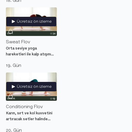
18. Gün
aidiyet hissini güçlendir ve
köklenmeyi hisset.
Ücretsiz ön izleme
Sweat Flov
Orta seviye yoga
hareketleri ile kalp atışını
yükselt. Güçlü ders ile
19. Gün
matında oynayarak ter at.
Ücretsiz ön izleme
Conditioning Flov
Karın, sırt ve kol kuvvetini
artıracak setler halinde
çalışmalarla yoga pozlarında
20. Gün
daha sağlam durmana