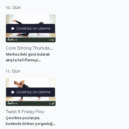
yoga dersi.
10. Gün
Ücretsiz ön izleme
Core Strong Thursday Flov
Merkezdeki gücü bularak
akışta hafiflemeyi
deneyimlemeye yardım
11. Gün
eden orta seviye yoga
dersi.
Ücretsiz ön izleme
Twist It Friday Flov
Çevrilme pozlarıyla
bedende biriken yorgunluğu