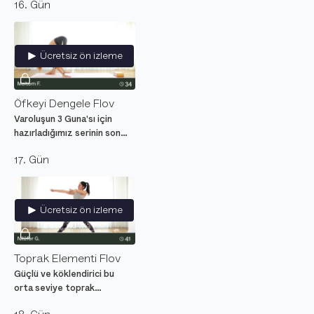
16. Gün
ortaya çıkaran yoga dersi.
Ücretsiz ön izleme
Öfkeyi Dengele Flov
Varoluşun 3 Guna'sı için
hazırladığımız serinin son
dersinde Rajas'tan ilham
17. Gün
alarak bir akış hazırladık.
Ücretsiz ön izleme
Toprak Elementi Flov
Güçlü ve köklendirici bu
orta seviye toprak
elementi yoga dersiyle