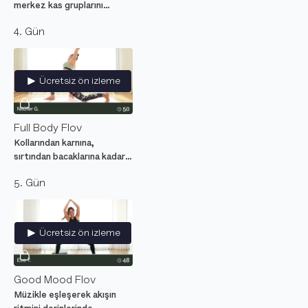
merkez kas gruplarını
çalıştıran orta seviye yoga
4. Gün
hareketleri.
Ücretsiz ön izleme
Full Body Flov
Kollarından karnına,
sırtından bacaklarına kadar
tüm vücudunu çalıştırarak
5. Gün
güçlendirecek yoga dersi.
Ücretsiz ön izleme
Good Mood Flov
Müzikle eşleşerek akışın