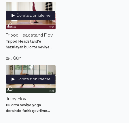
yoga dersi.
Ücretsiz ön izleme
Tripod Headstand Flov
Tripod Headstand'e
hazırlayan bu orta seviye
yoga dersi ile ters duruşun
25. Gün
faydalarını hisset.
Ücretsiz ön izleme
Juicy Flov
Bu orta seviye yoga
dersinde farklı çevrilme
yoga pozlarıyla özellikle sırt
ve bele odakanıyor, tüm
bedeni açarak omurgayı