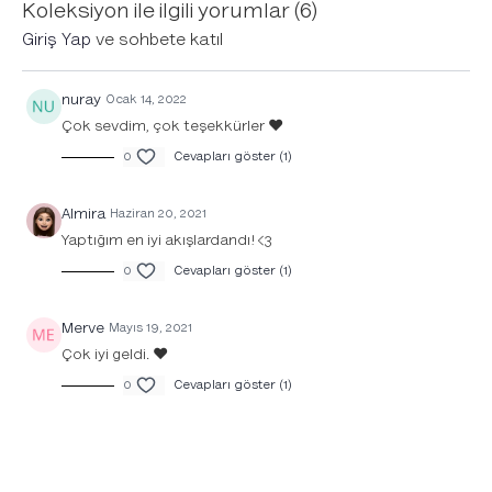
Koleksiyon ile ilgili yorumlar (
6
)
rahatlatıyoruz.
Giriş Yap
ve sohbete katıl
nuray
Ocak 14, 2022
Çok sevdim, çok teşekkürler ♥️
0
Cevapları göster (1)
Almira
Haziran 20, 2021
Yaptığım en iyi akışlardandı! <3
0
Cevapları göster (1)
Merve
Mayıs 19, 2021
Çok iyi geldi. ❤️
0
Cevapları göster (1)