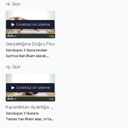
14. Gün
hayatın esintisiyle akış
içerisinde olmaya niyet
ederek hareket et.
Ücretsiz ön izleme
Gerçekliğine Doğru Flov
Varoluşun 3 Guna'sından
Sattva'dan ilham alarak
gerçek, netlik ve doğruluk
15. Gün
temalarını araştıran, kalp ile
nefesi birleştiren yoga
dersi.
Ücretsiz ön izleme
Karanlıktan Aydınlığa Flov
Varoluşun 3 Guna'sı
Tamas'tan ilham alan, orta
seviye hareketler ile enerjiyi