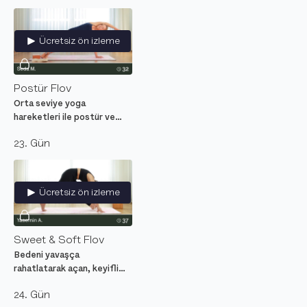
Ücretsiz ön izleme
Postür Flov
Orta seviye yoga
hareketleri ile postür ve
duruş üzerine odaklanan
23. Gün
bilgilendirici yoga dersi.
Ücretsiz ön izleme
Sweet & Soft Flov
Bedeni yavaşça
rahatlatarak açan, keyifli
geçişlerle birleşen orta
24. Gün
seviye pozlardan oluşan bir