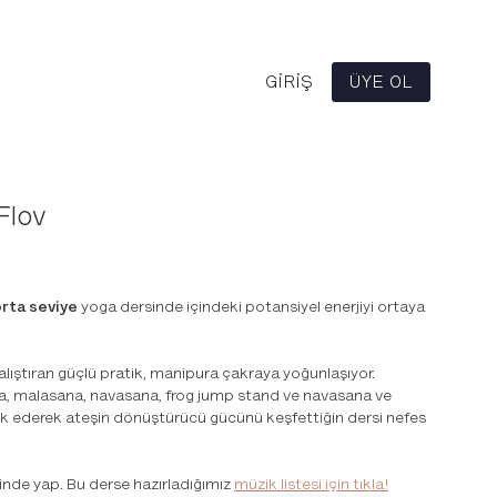
GIRIŞ
ÜYE OL
Flov
rta seviye
yoga dersinde içindeki potansiyel enerjiyi ortaya
çalıştıran güçlü pratik, manipura çakraya yoğunlaşıyor.
a, malasana, navasana, frog jump stand ve navasana ve
ederek ateşin dönüştürücü gücünü keşfettiğin dersi nefes
ğinde yap. Bu derse hazırladığımız
müzik listesi için tıkla!