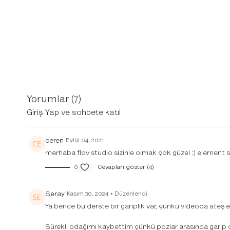
Yorumlar (
7
)
Giriş Yap
ve sohbete katıl
ceren
Eylül 04, 2021
merhaba flov studio sizinle olmak çok güzel :) element s
0
Cevapları göster (4)
Seray
Kasım 30, 2024
• Düzenlendi
Ya bence bu derste bir gariplik var, çünkü videoda ateş
Sürekli odağımı kaybettim çünkü pozlar arasında garip d