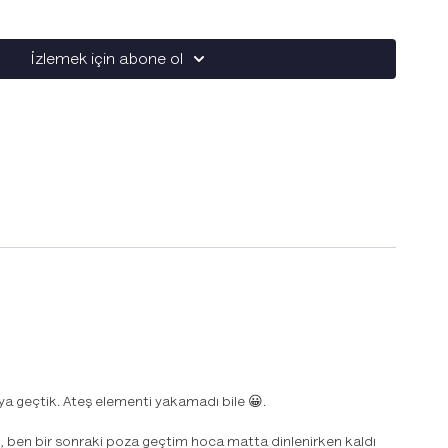
İzlemek için abone ol
ya geçtik. Ateş elementi yakamadı bile 😀.
, ben bir sonraki poza geçtim hoca matta dinlenirken kaldı