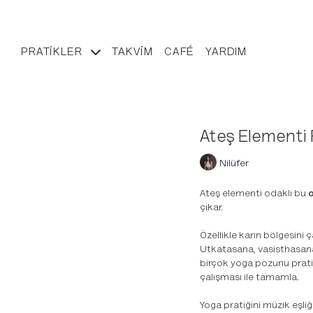
PRATIKLER
TAKVIM
CAFÉ
YARDIM
Ateş Elementi 
Nilüfer
Ateş elementi odaklı bu
o
çıkar.
Özellikle karın bölgesini 
Utkatasana, vasisthasan
birçok yoga pozunu pratik 
çalışması ile tamamla.
Yoga pratiğini müzik eşli