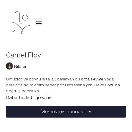
Camel Flov
Nilüfer
Omuzları ve boynu ısıtarak başlayan bu
orta seviye
yoga
dersinde adım adım hedef poz Ustrasana yani Deve Pozu'na
doğru gideceksin.
Daha fazla bilgi edinin
Trikonasana, ardha chandrasana, chapasana, güvercin,
mermaid ve anahatasana gibi farklı geriye eğilme ve omuz açıcı
İzlemek için abone ol
pozlar ile bedeni hedef poza hazırla.
Camel Flov'a özel hazırladığımız
müzik listesini buraya