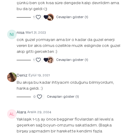
çünkü ben çok kısa süre dengede kalıp devrildim ama
bu da iyi geldi <3
1
Cevapları göster (1)
nisa
Mart 31, 2023
cok guzel yormayan ama bir o kadar da guzel enerji
veren bir akis olmus ozellikle muzik esliginde cok guzel
akip gitti gercekten :)
1
Cevapları göster (1)
Deniz
Eylül 19, 2021
Bu akışa bu kadar ihtiyacım olduğunu bilmiyordum,
harika geldi. :)
0
Cevapları göster (1)
Alara
Aralık 29, 2024
Yaklaşık 1-1,5 ay önce begginer flovlardan all levels'a
geçerken sağ boyun-omzumu sakatladım. (Başka
birşey yapmadım bir harekette kendimi fazla