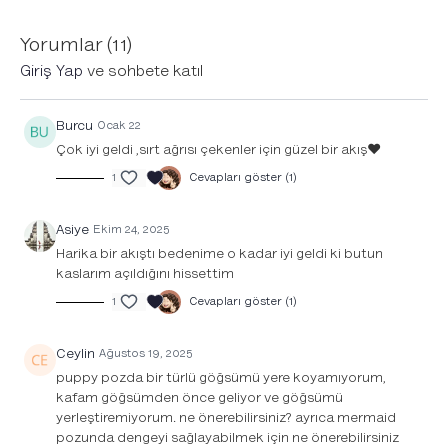
tıklayarak derse başlamadan önce açmayı unutma!
Yorumlar (
11
)
Giriş Yap
ve sohbete katıl
Burcu
Ocak 22
Çok iyi geldi ,sırt ağrısı çekenler için güzel bir akış❤️
1
Cevapları göster (1)
Asiye
Ekim 24, 2025
Harika bir akıştı bedenime o kadar iyi geldi ki butun
kaslarım açıldığını hissettim
1
Cevapları göster (1)
Ceylin
Ağustos 19, 2025
puppy pozda bir türlü göğsümü yere koyamıyorum,
kafam göğsümden önce geliyor ve göğsümü
yerleştiremiyorum. ne önerebilirsiniz? ayrıca mermaid
pozunda dengeyi sağlayabilmek için ne önerebilirsiniz