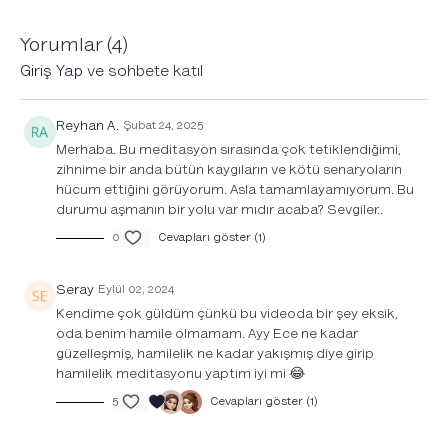
*Müzik dahil.
Yorumlar (
4
)
Giriş Yap
ve sohbete katıl
Reyhan A.
Şubat 24, 2025
Merhaba. Bu meditasyon sırasında çok tetiklendiğimi,
zihnime bir anda bütün kaygıların ve kötü senaryoların
hücum ettiğini görüyorum. Asla tamamlayamıyorum. Bu
durumu aşmanın bir yolu var mıdır acaba? Sevgiler..
0
Cevapları göster (1)
Seray
Eylül 02, 2024
Kendime çok güldüm çünkü bu videoda bir şey eksik,
oda benim hamile olmamam. Ayy Ece ne kadar
güzelleşmiş, hamilelik ne kadar yakışmış diye girip
hamilelik meditasyonu yaptım iyi mi 😂
5
Cevapları göster (1)