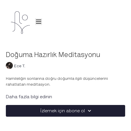
Doğuma Hazırlık Meditasyonu
Ece T.
Hamileliğin sonlarına doğru doğumla ilgili düşüncelerini
rahatlatan meditasyon.
Doğuma hazırlan.
Daha fazla bilgi edinin
Dişil enerjini ortaya çıkar.
Mantra ve olumlamalar ile zihnini rahatlat.
İzlemek için abone ol
Anneliğe dair endişeleri dindir.
Bebeğinle bağını kuvvetlendir.
Annelik içgüdülerini canlandır.