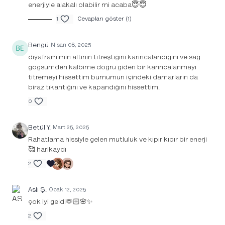
enerjiyle alakalı olabilir mi acaba😇😇
1
Cevapları göster (1)
Bengü
Nisan 08, 2025
diyaframımın altının titreştiğini karıncalandığını ve sağ
gogsumden kalbime dogru giden bir karıncalanmayı
titremeyi hissettim burnumun içindeki damarların da
biraz tıkantığını ve kapandığını hissettim.
0
Betül Y.
Mart 25, 2025
Rahatlama hissiyle gelen mutluluk ve kıpır kıpır bir enerji
🥰 harikaydı
2
Aslı Ş.
Ocak 12, 2025
çok iyi geldi🫶🏻🌸✨
2