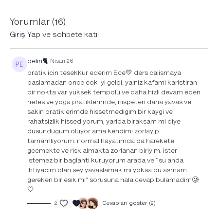
araba kullanırken, suda, yüksekten düşebileceğin yerlerde
pratik yapma. Kronik veya akut sağlık sorunların varsa, lütfen
pratik yapmadan önce bir doktoruna danış. Hamileysen bu
Yorumlar (
16
)
pratiği yapmanı önermiyoruz.
Giriş Yap
ve sohbete katıl
*Nefes pratiklerine müzik dahil.
pelin🐈
Nisan 26
pratik icin tesekkur ederim Ece💛 ders calismaya
baslamadan once cok iyi geldi. yalniz kafami karistiran
bir nokta var. yuksek tempolu ve daha hizli devam eden
nefes ve yoga pratiklerimde, nispeten daha yavas ve
sakin pratiklerimde hissetmedigim bir kaygi ve
rahatsizlik hissediyorum, yarida biraksam mi diye
dusundugum oluyor ama kendimi zorlayip
tamamliyorum. normal hayatimda da harekete
gecmekte ve risk almakta zorlanan biriyim. ister
istemez bir baglanti kuruyorum arada ve “su anda
ihtiyacim olan sey yavaslamak mi yoksa bu asmam
gereken bir esik mi” sorusuna hala cevap bulamadim🥲
🤍
2
Cevapları göster (2)