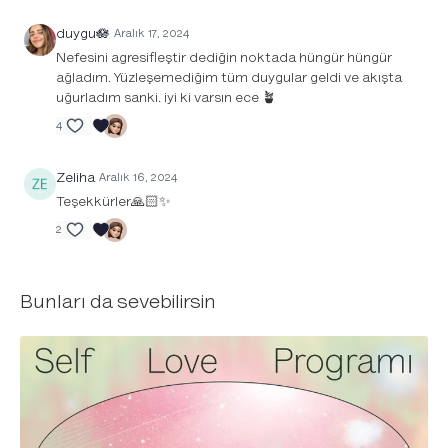
duygu🪷
Aralık 17, 2024
Nefesini agresifleştir dediğin noktada hüngür hüngür
ağladım. Yüzleşemediğim tüm duygular geldi ve akışta
uğurladım sanki. iyi ki varsın ece 🪴
4
Zeliha
Aralık 16, 2024
Teşekkürler🙏🏻✨
2
Bunları da sevebilirsin