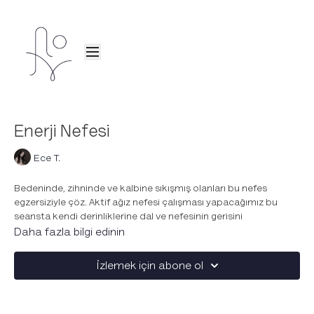
Enerji Nefesi
Ece T.
Bedeninde, zihninde ve kalbine sıkışmış olanları bu nefes
egzersiziyle çöz. Aktif ağız nefesi çalışması yapacağımız bu
seansta kendi derinliklerine dal ve nefesinin gerisini
halletmesine izin ver. Kendini sıkışmış, bunalmış, bıkkın
Daha fazla bilgi edinin
hissettiğin zamanlarda yapmak için ideal.
İzlemek için abone ol
Nefes Çalışması Güvenliği
Her zaman güvenli bir ortamda pratik yaptığına emin ol. Asla