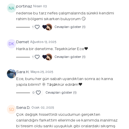
portinaz
Nisan 03
nedense bu tarz nefes çalışmalarında sürekli kendimi
rahim bölgemi sıkarken buluyorum 🙄
1
Cevapları göster (1)
Demet
Ağustos 13, 2025
Harika bir denetime. Teşekkürler Ece❤️
1
Cevapları göster (1)
Sara H.
Mayıs 25, 2025
Ece, bunu her gün sabah uyandıktan sonra ac karına
yapıla bilirmi? 🌞 Təşəkkür edirəm❤️
0
Cevapları göster (1)
Sena D.
Ocak 02, 2025
Çok değişik hissettirdi vücudumun gerçekten
canlandığını farkettim ellerimde ve karnımda inanılmaz
bi tiresim oldu sanki uyuşukluk gibi oralardaki sıkışmış