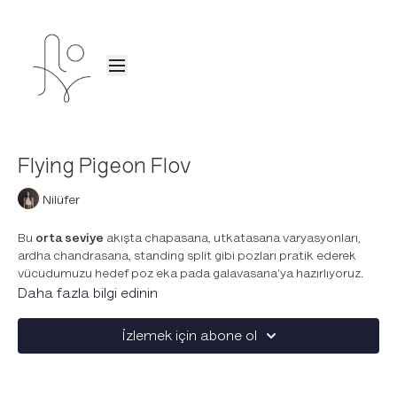
Flying Pigeon Flov
Nilüfer
Bu
orta seviye
akışta chapasana, utkatasana varyasyonları,
ardha chandrasana, standing split gibi pozları pratik ederek
vücudumuzu hedef poz eka pada galavasana'ya hazırlıyoruz.
Daha fazla bilgi edinin
Bu akışı yapmak için hedef pozu yapabiliyor olman gerekmiyor,
seviyene uygunsa dersi pratik etmek vücudunu güçlendirecek
İzlemek için abone ol
ve esnetecek, zamanla hedef poz kendiliğinden gelecek.
Seni konfor alanından çıkmaya davet ettiğimiz bu derse özel