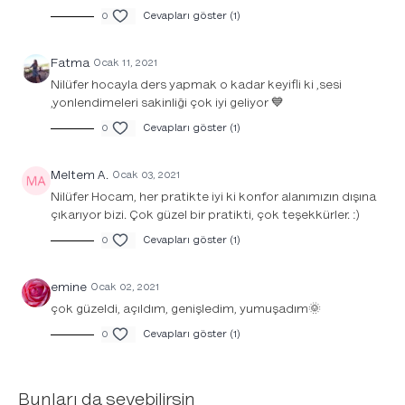
0
Cevapları göster (1)
Fatma
Ocak 11, 2021
Nilüfer hocayla ders yapmak o kadar keyifli ki ,sesi
,yonlendimeleri sakinliği çok iyi geliyor 💙
0
Cevapları göster (1)
Meltem A.
Ocak 03, 2021
Nilüfer Hocam, her pratikte iyi ki konfor alanımızın dışına
çıkarıyor bizi. Çok güzel bir pratikti, çok teşekkürler. :)
0
Cevapları göster (1)
emine
Ocak 02, 2021
çok güzeldi, açıldım, genişledim, yumuşadım🌞
0
Cevapları göster (1)
Bunları da sevebilirsin