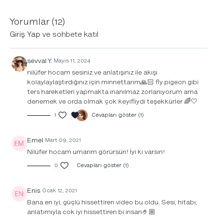
müzik listesi için tıkla!
Yorumlar (
12
)
Giriş Yap
ve sohbete katıl
sevval Y.
Mayıs 11, 2024
nilüfer hocam sesiniz ve anlatışınız ile akışı
kolaylaylaştırdığınız için minnettarım🙏🏻 fly pigeon gibi
ters hareketleri yapmakta inanılmaz zorlanıyorum ama
denemek ve orda olmak çok keyifliydi teşekkürler 🌈🤍
1
Cevapları göster (1)
Emel
Mart 09, 2021
Nilüfer hocam umarım görürsün! İyi ki varsın!
0
Cevapları göster (1)
Enis
Ocak 12, 2021
Bana en iyi, güçlü hissettiren video bu oldu. Sesi, hitabı,
anlatımıyla cok iyi hissettiren bi insan🤌🏼