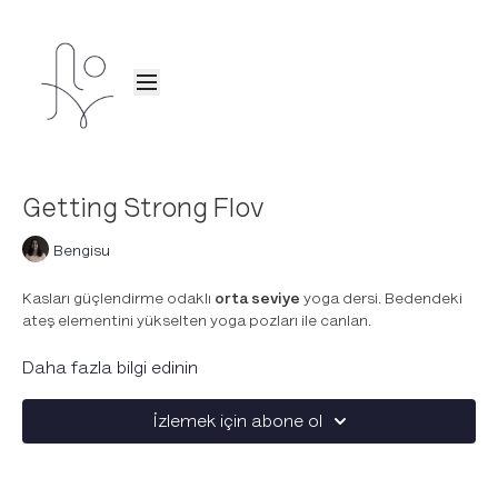
Getting Strong Flov
Bengisu
Kasları güçlendirme odaklı
orta seviye
yoga dersi. Bedendeki
ateş elementini yükselten yoga pozları ile canlan.
Utkatasana, navasana, skandasana ve frog jump ile
Daha fazla bilgi edinin
bedenimizdeki enerjiyi yükseltirken, tekrar eden pozlar ile
içindeki ateş elementini harekete geçiriyoruz.
İzlemek için abone ol
Güçlü pratiğini
hareketli müzik
ile kuvvetlendir.