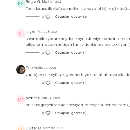
Büşra G.
Mart 01, 2021
Ters duruşu ilk defa denedim hiç hayal ettiğim gibi d
Köklen Flov
Ayakta dengeler ve özenli geçişlere odaklanan
0
Cevapları göster (3)
bu orta seviye yoga dersi bir ağaç gibi matına
köklenmeyi öğretiyor.
ilayda
Mart 28, 2023
5. Gün
selami bilmiyorum neyden kaynakkaniyor ama internet uz
biliyorum. sizden actigim tum videolar ara ara takiliyor :(
0
Cevapları göster (1)
Ece
Aralık 24, 2021
Ücretsiz ön izleme
yaptığım en keyifli akışlardandı, çok rahatlatıcı ve şifa 
0
Cevapları göster (1)
Merve
Özşefkat Flov
Nisan 24, 2021
bu akışı gerçekten çok seviyorum teşekkürler meltem <
Orta seviye yoga hareketlerinden oluşan akış ile
kendimizi eleştiren iç sesi şefkatli bir ses ile
0
Cevapları göster (1)
değiştirmeyi öğreniyoruz.
6. Gün
Gülter C.
Mart 02, 2021