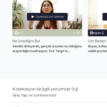
Ücretsiz ön izleme
Ne İstediğini Bul
Üst Beden 
Kendini dinleyerek, gerçek arzunun ne olduğunu
Boyun, kollar
araştırdığın meditasyon. Ece Targıt'ın
odaklı pozlar
yönlendirmeleri ile hayatının yönünü belirle.
dersi.
4. Gün
Koleksiyon ile ilgili yorumlar (
13
)
Ücretsiz ön izleme
Giriş Yap
ve sohbete katıl