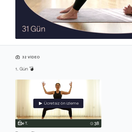
32 VIDEO
1. Gün 💣
Ücretsiz ön izleme