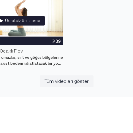
Ücretsiz ön izleme
Odaklı Flov
, omuzlar, sırt ve göğüs bölgelerine
la üst bedeni rahatlatacak bir yoga
Tüm videoları göster