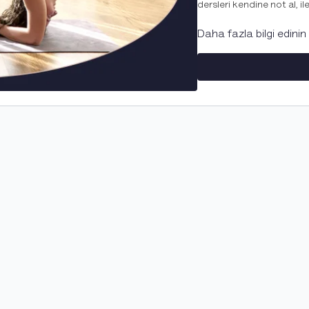
dersleri kendine not al, i
Dersleri yaparken kendini
Daha fazla bilgi edinin
ol! #shareyourflov
@flov