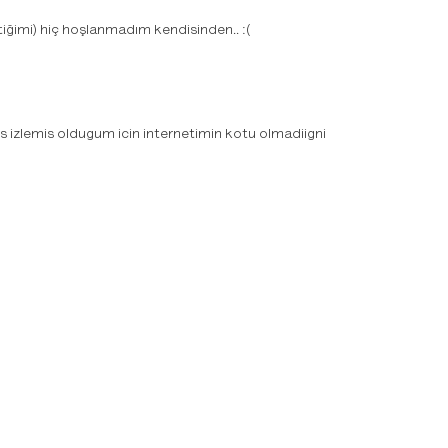
ğimi) hiç hoşlanmadım kendisinden.. :(
 izlemis oldugum icin internetimin kotu olmadiigni