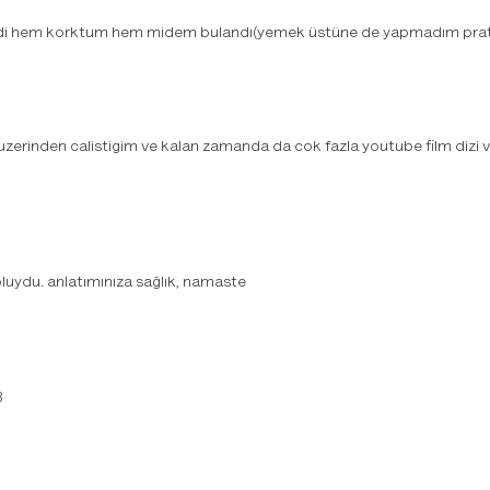
eğildi hem korktum hem midem bulandı(yemek üstüne de yapmadım prati
erinden calistigim ve kalan zamanda da cok fazla youtube film dizi vs
doluydu. anlatımınıza sağlık, namaste
3