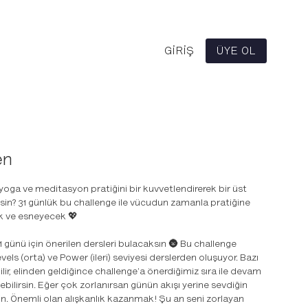
GIRIŞ
ÜYE OL
en
 yoga ve meditasyon pratiğini bir kuvvetlendirerek bir üst
sin? 31 günlük bu challenge ile vücudun zamanla pratiğine
k ve esneyecek 💖
1 günü için önerilen dersleri bulacaksın 🌚 Bu challenge
evels (orta) ve Power (ileri) seviyesi derslerden oluşuyor. Bazı
bilir, elinden geldiğince challenge'a önerdiğimiz sıra ile devam
nebilirsin. Eğer çok zorlanırsan günün akışı yerine sevdiğin
in. Önemli olan
alışkanlık kazanmak! Şu an seni zorlayan