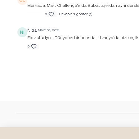
Merhaba, Mart Challenge'ında Subat ayından aynı dersler
0
Cevapları göster (1)
Ücretsiz ön izleme
Nida
Mart 01, 2021
Flov studyo... Dünyanın bir ucunda Litvanya'da bize eşlik e
0
Kalça Açıcı Flov
Kalçaları rahatlatan ve omurgana binen yükü
hafifleterek sırt ağrılarına iyi gelen, başlangıç
seviyesi yoga hareketleri.
7. Gün
Ücretsiz ön izleme
© Flov Studio, 2026