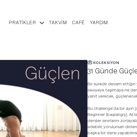
PRATIKLER
TAKVIM
CAFÉ
YARDIM
KOLEKSIYON
31 Günde Güçl
Bir süredir devam ettiğin
seviyeye taşımaya ne der
yanıt verecek, güçlenece
Bu challenge'da bir ayın 3
Beginner (başlangıç), All l
dersler sınırlarını zorlaya
edebilir, yorulursan dinle
başka bir dersi yapabilirs