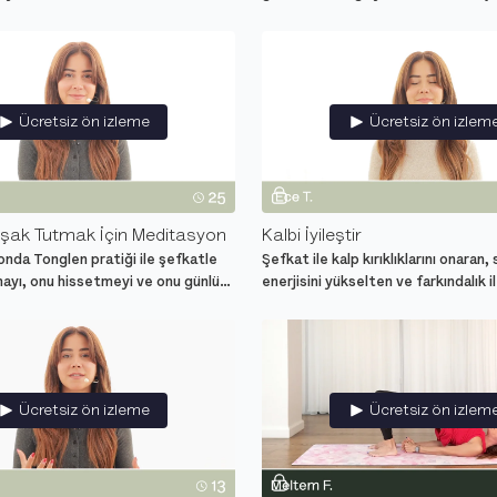
ur ve dengeyi bulabilirsin.
meditasyon.
Ücretsiz ön izleme
Ücretsiz ön izlem
şak Tutmak İçin Meditasyon
Kalbi İyileştir
nda Tonglen pratiği ile şefkatle
Şefkat ile kalp kırıklıklarını onaran,
mayı, onu hissetmeyi ve onu günlük
enerjisini yükselten ve farkındalık il
l uygulayacağını öğren.
iyileşme sağlayan meditasyon.
Ücretsiz ön izleme
Ücretsiz ön izlem