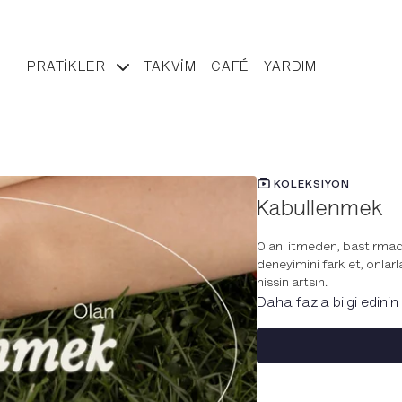
PRATIKLER
TAKVIM
CAFÉ
YARDIM
KOLEKSIYON
Kabullenmek
Olanı itmeden, bastırmada
deneyimini fark et, onlarl
hissin artsın.
Daha fazla bilgi edinin