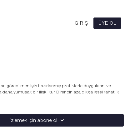
GIRIŞ
ÜYE OL
n görebilmen için hazırlanmış pratiklerle duygularını ve
a daha yumuşak bir ilişki kur. Direncin azaldıkça içsel rahatlık
İzlemek için abone ol