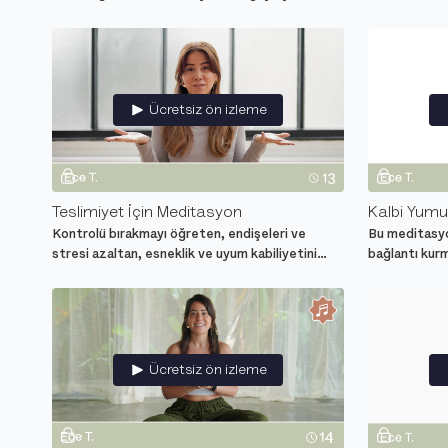
açarak daha geniş bir hayatın temellerini at
yaşamında huz
Ücretsiz ön izleme
Teslimiyet İçin Meditasyon
Kalbi Yumu
Kontrolü bırakmayı öğreten, endişeleri ve
Bu meditasyo
stresi azaltan, esneklik ve uyum kabiliyetini
bağlantı kur
artıran meditasyon.
yaşamda nası
Ücretsiz ön izleme