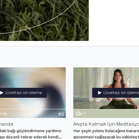
Ücretsiz ön izleme
Ücretsiz ön izlem
manda
Akışta Kalmak İçin Meditasy
daki bağı güçlendirmene yardımcı
Her şeyin yolunu bulacağına inanara
ayı düzenli tekrar ederek kendi
güvenmeni sağlayacak bu sakinleşti