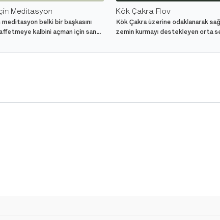
çin Meditasyon
Kök Çakra Flov
 meditasyon belki bir başkasını
Kök Çakra üzerine odaklanarak sağ
 affetmeye kalbini açman için sana
zemin kurmayı destekleyen orta s
k.
dersi.