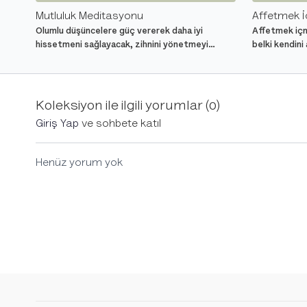
Mutluluk Meditasyonu
Affetmek İ
Olumlu düşüncelere güç vererek daha iyi
Affetmek içn
hissetmeni sağlayacak, zihnini yönetmeyi
belki kendini
öğretecek yönlendirmeli meditasyon.
destek olaca
Koleksiyon ile ilgili yorumlar (
0
)
Giriş Yap
ve sohbete katıl
Henüz yorum yok