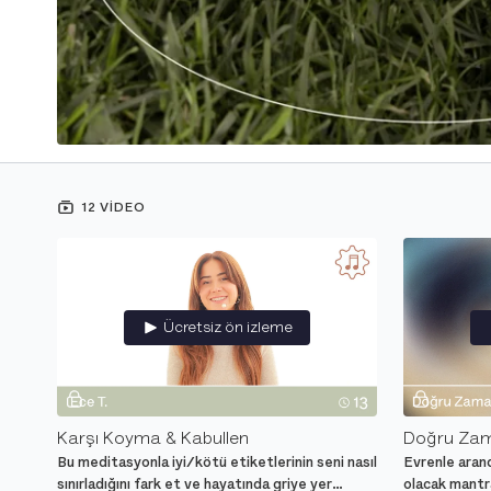
12 VIDEO
Ücretsiz ön izleme
Karşı Koyma & Kabullen
Doğru Za
Bu meditasyonla iyi/kötü etiketlerinin seni nasıl
Evrenle aran
sınırladığını fark et ve hayatında griye yer
olacak mantr