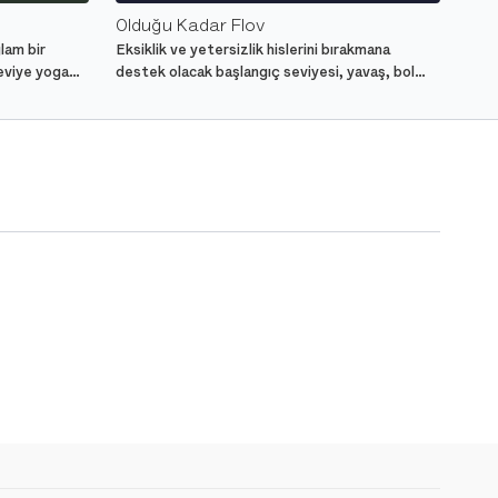
Olduğu Kadar Flov
lam bir
Eksiklik ve yetersizlik hislerini bırakmana
eviye yoga
destek olacak başlangıç seviyesi, yavaş, bol
kalça açıcı pozlar içeren yoga dersi.