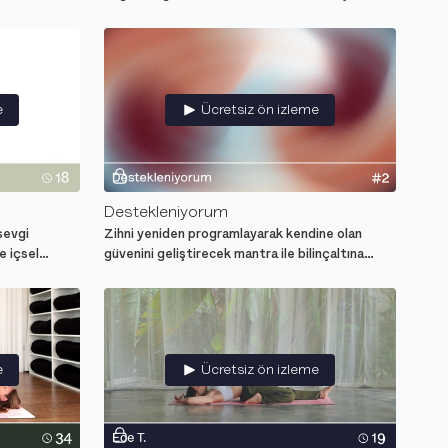
parçası olduğunu içselleştir ve hayata daha u
e
Ücretsiz ön izleme
Destekleniyorum
 sevgi
Zihni yeniden programlayarak kendine olan
e içsel
güvenini geliştirecek mantra ile bilinçaltına
olumlu mesajlar gönder.
e
Ücretsiz ön izleme