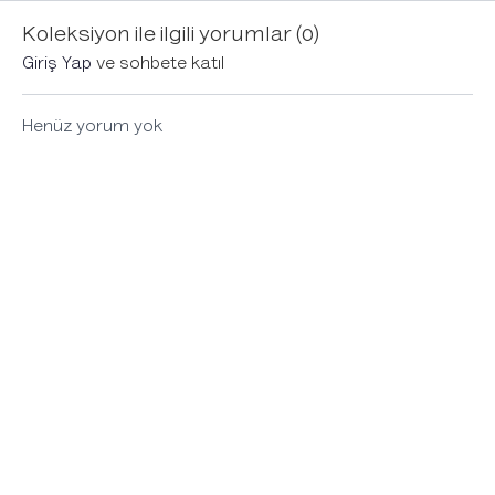
dağıldığında toparlamayı
konsantrasyon ve anda
koruyabilm
Koleksiyon ile ilgili yorumlar (
0
)
öğreten meditasyon.
kalma becerini geliştir.
bilgiler pa
Giriş Yap
ve sohbete katıl
Henüz yorum yok