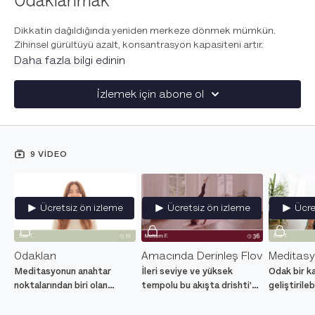
Odaklanmak
Dikkatin dağıldığında yeniden merkeze dönmek mümkün.
Zihinsel gürültüyü azalt, konsantrasyon kapasiteni artır.
Daha fazla bilgi edinin
İzlemek için abone ol
9 VIDEO
Ücretsiz ön izleme
Ücretsiz ön izleme
Ücre
Odaklan
Amacında Derinleş Flov
Meditas
Meditasyonun anahtar
İleri seviye ve yüksek
Odak bir ka
noktalarından biri olan
tempolu bu akışta drishti'ye
geliştirileb
konsantrasyon kasımızı
odaklan. Kol dengeleri ve
kuvvetlendi
çalıştırarak zihnimiz
ters duruşlarla
derste oda