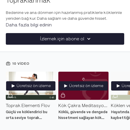
Topraklanmak
Bedenine ve ana dönmen için hazırlanmış pratiklerle köklerinle
yeniden bağ kur. Daha sağlam ve daha güvende hisset.
Daha fazla bilgi edinin
İzlemek için abone ol
10 VIDEO
Ücretsiz ön izleme
Ücretsiz ön izleme
Ücre
Toprak Elementi Flov
Kök Çakra Meditasyonu
Köklen v
Güçlü ve köklendirici bu
Köklü, güvende ve dengede
Hayatında 
orta seviye toprak
hissetmeni sağlayan kök
kaybettiği
elementi yoga dersiyle
çakrayı dengelemek üzerine
hissettiği
aidiyet hissini güçlendir ve
odaklanan bir meditasyon.
destek ola