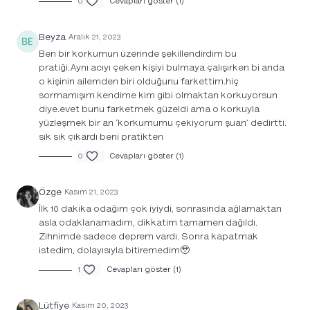
0
Cevapları göster (1)
Beyza
Aralık 21, 2023
Ben bir korkumun üzerinde şekillendirdim bu
pratiği.Aynı acıyı çeken kişiyi bulmaya çalışırken bi anda
o kişinin ailemden biri olduğunu farkettim.hiç
sormamışım kendime kim gibi olmaktan korkuyorsun
diye.evet bunu farketmek güzeldi ama o korkuyla
yüzleşmek bir an ‘korkumumu çekiyorum şuan’ dedirtti.
sık sık çıkardı beni pratikten
0
Cevapları göster (1)
Özge
Kasım 21, 2023
İlk 10 dakika odağım çok iyiydi, sonrasında ağlamaktan
asla odaklanamadım, dikkatim tamamen dağıldı.
Zihnimde sadece deprem vardı. Sonra kapatmak
istedim, dolayısıyla bitiremedim🥹
1
Cevapları göster (1)
Lütfiye
Kasım 20, 2023