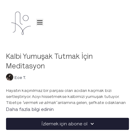
Kalbi Yumuşak Tutmak İçin
Meditasyon
Ece T.
Hayatın kaçınılmaz bir parçası olan acıdan kaçmak bizi
sertleştiriyor. Acıyı hissetmekse kalbimizi yumuşak tutuyor.
Tibetçe
'vermek ve almak'
anlamına gelen, şefkate odaklanan
eski bir meditasyon tekniği olan
Tonglen
pratiğiyle kendini
Daha fazla bilgi edinin
başkalarının yerine koymayı öğren.
İzlemek için abone ol
Bu meditasyonda;
Acıyı hissetmeye alan aç