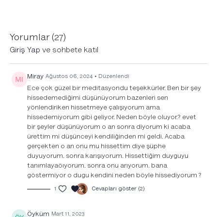
Acıya rağmen kalbini yumuşak tutmayı öğren
Hem bireysel hem kolektifin yaşadığı zorlukla nefes al
Şefkatle bağlantı kurmayı, onu hissetmeyi ve onu günlük
Yorumlar (
27
)
yaşamda nasıl uygulayacağını öğren. Uygulamada, nefes
Giriş Yap
ve sohbete katıl
alırken, başkalarını ıstırabın karanlığından ve nedenlerinden
kurtardığını, nefes verirken huzurun, esenliğin ışığını ve özünü
ihtiyacı olan herkesle paylaştığını hayal et.
Miray
Ağustos 06, 2024
• Düzenlendi
Ece çok güzel bir meditasyondu teşekkürler. Ben bir şey
Meditasyon seansına başlamadan önce dilersen
buradan
hissedemediğimi düşünüyorum bazenleri sen
hazırladığımız müzik playlistini açabilirsin.
yönlendiriken hissetmeye çalışıyorum ama
hissedemiyorum gibi geliyor. Neden böyle oluyor.? evet
bir şeyler düşünüyorum o an sonra diyorum ki acaba
ürettim mi düşünceyi kendiliğinden mi geldi. Acaba
gerçekten o an onu mu hissettim diye şüphe
duyuyorum. sonra karışıyorum. Hissettiğim duyguyu
tanımlayaöıyorum. sonra onu arıyorum. bana
göstermiyor o dugu kendini neden böyle hissediyorum ?
1
Cevapları göster (2)
Öyküm
Mart 11, 2023