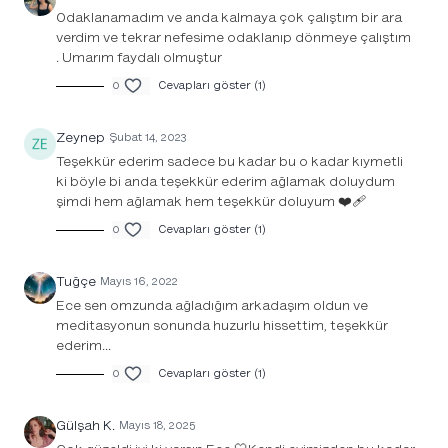
Odaklanamadım ve anda kalmaya çok çalıştım bir ara
verdim ve tekrar nefesime odaklanıp dönmeye çalıştım
. Umarım faydalı olmuştur
0
Cevapları göster (1)
Zeynep
Şubat 14, 2023
Teşekkür ederim sadece bu kadar bu o kadar kıymetli
ki böyle bi anda teşekkür ederim ağlamak doluydum
şimdi hem ağlamak hem teşekkür doluyum ❤️‍🩹
0
Cevapları göster (1)
Tuğçe
Mayıs 16, 2022
Ece sen omzunda ağladığım arkadaşım oldun ve
meditasyonun sonunda huzurlu hissettim, teşekkür
ederim...
0
Cevapları göster (1)
Gülşah K.
Mayıs 18, 2025