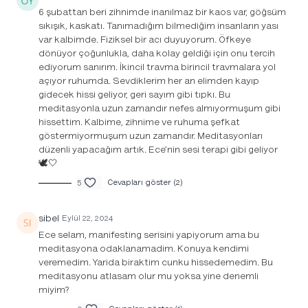
6 şubattan beri zihnimde inanılmaz bir kaos var, göğsüm
sıkışık, kaskatı. Tanımadığım bilmediğim insanların yası
var kalbimde. Fiziksel bir acı duyuyorum. Öfkeye
dönüyor çoğunlukla, daha kolay geldiği için onu tercih
ediyorum sanırım. İkincil travma birincil travmalara yol
açıyor ruhumda. Sevdiklerim her an elimden kayıp
gidecek hissi geliyor, geri sayım gibi tıpkı. Bu
meditasyonla uzun zamandır nefes almıyormuşum gibi
hissettim. Kalbime, zihnime ve ruhuma şefkat
göstermiyormuşum uzun zamandır. Meditasyonları
düzenli yapacağım artık. Ece’nin sesi terapi gibi geliyor
🕊️🤍
5
Cevapları göster (2)
sibel
Eylül 22, 2024
Ece selam, manifesting serisini yapiyorum ama bu
meditasyona odaklanamadim. Konuya kendimi
veremedim. Yarida biraktim cunku hissedemedim. Bu
meditasyonu atlasam olur mu yoksa yine denemli
miyim?