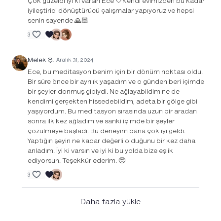
Çok güzeldi iyi ki varsın Ece 🤍Kendi evimizden bu kadar
iyileştirici dönüştürücü çalışmalar yapıyoruz ve hepsi
senin sayende 🙏🏻
3
Melek Ş.
Aralık 31, 2024
Ece, bu meditasyon benim için bir dönüm noktası oldu.
Bir süre önce bir ayrılık yaşadım ve o günden beri içimde
bir şeyler donmuş gibiydi. Ne ağlayabildim ne de
kendimi gerçekten hissedebildim, adeta bir gölge gibi
yaşıyordum. Bu meditasyon sırasında uzun bir aradan
sonra ilk kez ağladım ve sanki içimde bir şeyler
çözülmeye başladı. Bu deneyim bana çok iyi geldi.
Yaptığın şeyin ne kadar değerli olduğunu bir kez daha
anladım. İyi ki varsın ve iyi ki bu yolda bize eşlik
ediyorsun. Teşekkür ederim. 🥺
3
Daha fazla yükle