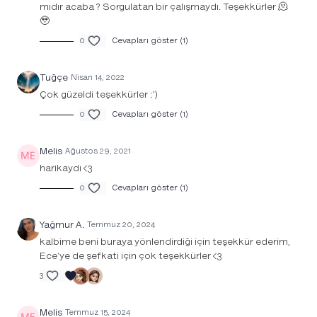
mıdır acaba ? Sorgulatan bir çalışmaydı. Teşekkürler 🫠
🥹
0
Cevapları göster (1)
Tuğçe
Nisan 14, 2022
Çok güzeldi teşekkürler :’)
0
Cevapları göster (1)
Melis
Ağustos 29, 2021
harikaydı <3
0
Cevapları göster (1)
Yağmur A.
Temmuz 20, 2024
kalbime beni buraya yönlendirdiği için teşekkür ederim,
Ece'ye de şefkati için çok teşekkürler <3
3
Melis
Temmuz 15, 2024