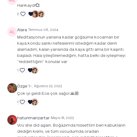
Harikaydi💞
2
Alara
Temmuz 06, 2024
Meditasyonun yarısına kadar göğsüme kocaman bir
kaya kondu sanki nefeslerimi istediğim kadar derin
alamadım, kalan yarısında da kaya gitti ama bir kaşıntı
başladı. Hala iyileştiremediğim, hatta belki de iyileşmeyi
"reddettiğim" konular var
1
Özge ✨.
Ağustos 23, 2023
Çok iyi geldi Ece çok sağol 🙏🏼
1
hatunmarizartar
Mayıs 18, 2023
Vov she did again. Boğazımda hissettim ben kabukların
dediğin kısmı, ve tüm vücudumda oradan