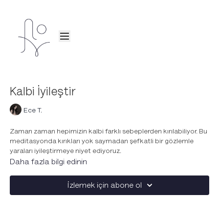
Kalbi İyileştir
Ece T.
Zaman zaman hepimizin kalbi farklı sebeplerden kırılabiliyor. Bu
meditasyonda kırıkları yok saymadan şefkatli bir gözlemle
yaraları iyileştirmeye niyet ediyoruz.
Kalp kırıklıklarını yok saymadan, onlara şefkatli bir bakış
Daha fazla bilgi edinin
açısıyla yaklaşmayı amaçlar.
Kalbimizi onarmak ve içsel iyileşme sürecini başlat.
İzlemek için abone ol
Farkındalık ve sevgi dolu bir enerji alanı yarat.
Düzenli yaparak, geçmişin yükünden kurtul ve kalp
merkezinde daha fazla denge ve huzur bul.