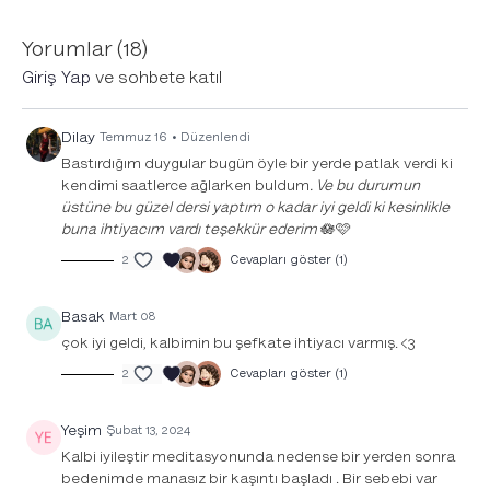
Sana özel hazırladığımız müzik listesi için
buraya tıkla
.
Yorumlar (
18
)
Giriş Yap
ve sohbete katıl
Dilay
Temmuz 16
• Düzenlendi
Bastırdığım duygular bugün öyle bir yerde patlak verdi ki
kendimi saatlerce ağlarken buldum
. Ve bu durumun
üstüne bu güzel dersi yaptım o kadar iyi geldi ki kesinlikle
buna ihtiyacım vardı teşekkür ederim
🪷🩷
2
Cevapları göster (1)
Basak
Mart 08
çok iyi geldi, kalbimin bu şefkate ihtiyacı varmış. <3
2
Cevapları göster (1)
Yeşim
Şubat 13, 2024
Kalbi iyileştir meditasyonunda nedense bir yerden sonra
bedenimde manasız bir kaşıntı başladı . Bir sebebi var