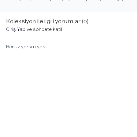
Sirsasana (Baş Duruşu)
dengelenmeyi sembolize
enerjini u
pozuna farklı giriş
eden Ardha Chandrasana
(Chakrasa
yöntemlerini öğreten
pozunu öğreten ders.
hazırlayan b
Koleksiyon ile ilgili yorumlar (
0
)
bilgilendirici ders.
Giriş Yap
ve sohbete katıl
Henüz yorum yok