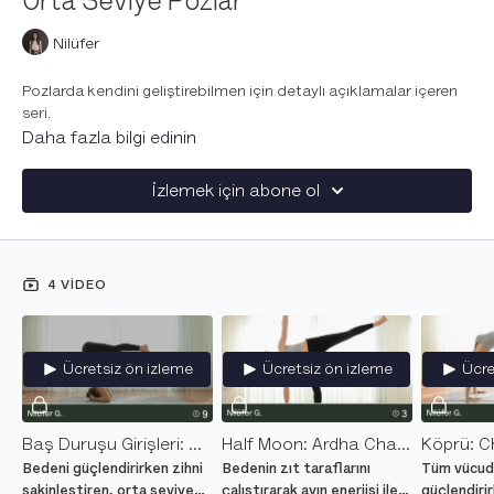
Orta Seviye Pozlar
Nilüfer
Pozlarda kendini geliştirebilmen için detaylı açıklamalar içeren
seri.
Daha fazla bilgi edinin
İzlemek için abone ol
4 VIDEO
Ücretsiz ön izleme
Ücretsiz ön izleme
Ücre
Baş Duruşu Girişleri: Sirsasana
Half Moon: Ardha Chandrasana
Köprü: 
Bedeni güçlendirirken zihni
Bedenin zıt taraflarını
Tüm vücud
sakinleştiren, orta seviye
çalıştırarak ayın enerjisi ile
güçlendiri