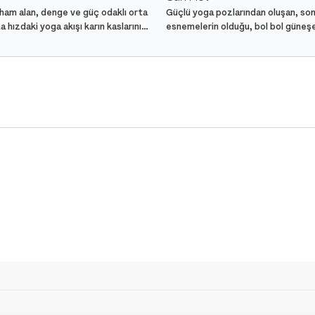
ilham alan, denge ve güç odaklı orta
Güçlü yoga pozlarından oluşan, so
a hızdaki yoga akışı karın kaslarını
esnemelerin olduğu, bol bol güneş
kirge pozuna hazırlıyor.
üzerine yoğunlaşan ve pratiği gün
adadığımız ders.