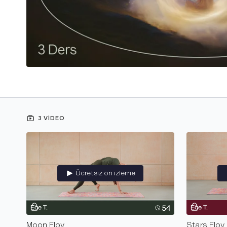
3 VIDEO
Ücretsiz ön izleme
Moon Flov
Stars Flov