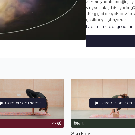
zaman yapabileceğin, ayı
vinyasa akışı bir ay döng
thing gibi bir çok poz ile 
şekilde çalıştırıyoruz.
Daha fazla bilgi edinin
🌑🌘🌗🌖🌕🌔🌓🌒🌑
"Bazen parıl parıl tamamım
tamamen görünmez olmak i
Bazen sahnede olmak isteri
bugün ne olmaya ihtiyacın
hakkı tanıyabilirsin."
Ece T
💫
Stars Flov,
yıldızlara 
pratikte, başlarda Navasa
ısınıyoruz. Karın bölgemiz
ediyoruz. Toe squat, ağa
kurduktan sonra grasshop
Ücretsiz ön izleme
Ücretsiz ön izlem
omuzlarını çalıştırdığın bu
🌞
Sun Flov,
güçlü bir ak
güneşe selam üzerine yoğ
varyasyonları, headstand, L
Sun Flov
serideki diğer dersler gib