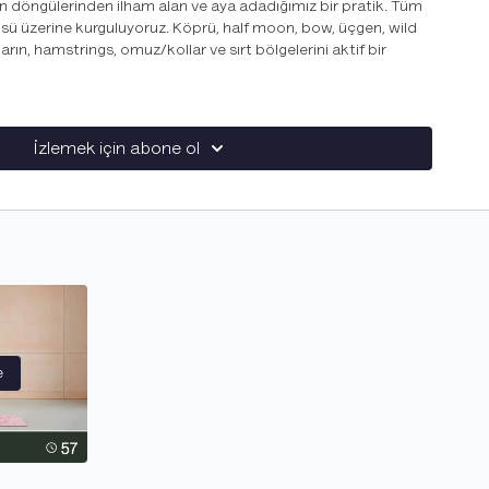
n döngülerinden ilham alan ve aya adadığımız bir pratik. Tüm
üsü üzerine kurguluyoruz. Köprü, half moon, bow, üçgen, wild
karın, hamstrings, omuz/kollar ve sırt bölgelerini aktif bir
ız parlayabilir, bazen bir kısmımız karanlıkta kalabilir. Bazen
İzlemek için abone ol
steyebiliriz. Dinlenmek ve ortadan kaybolmak isteyebiliriz.
z. İlla birini seçmek zorunda değiliz. Bu ay pratiğiyle kendine
 varsa, o gün nasıl hissediyorsan öyle olma, öyle davranma
.
doğru gideceğimiz bir akış. Denge ve güç odaklı çalıştığımız bu
na (boat pose) gibi karın kaslarımızı güçlendiren pozlarla
in kuvvetini hissederken, zihnimizin gezdiği dünyaları fark
ç pozu ve sandalye pozu varyasyonları sayesinde dengemizi
per(çekirge) pozunu deniyoruz. Özellikle kalçalarını ve
e
 vinyasa akışını huzurlu, uzun bir Savasana ile bitiriyoruz.
ıştan oluşan ve sonunda güzel esnemelerin olduğu, bol bol
unlaştığımız ve güneşe adadığımız bir ders. Plank
olasana gibi kollarını ve karnını çalıştırdığın bu pratiği,
i pozların içinde uzunca kaldığımız Yin akışları ile tamamlıyoruz.