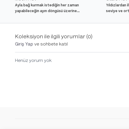
Ayla bağ kurmak istediğin her zaman
Yıldızlardan 
yapabileceğin ayın döngüsü üzerine
seviye ve ort
kurgulanmış orta seviye bir vinyasa yoga akışı.
çalıştırıp çe
Koleksiyon ile ilgili yorumlar (
0
)
Giriş Yap
ve sohbete katıl
Henüz yorum yok