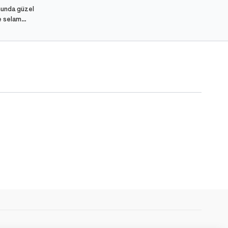
nunda güzel
e selam
eşe