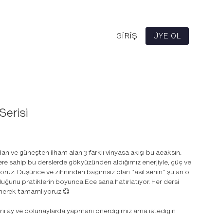
GIRIŞ
ÜYE OL
Serisi
dan ve güneşten ilham alan 3 farklı vinyasa akışı bulacaksın.
re sahip bu derslerde gökyüzünden aldığımız enerjiyle, güç ve
oruz. Düşünce ve zihninden bağımsız olan "asıl senin" şu an o
uğunu pratiklerin boyunca Ece sana hatırlatıyor. Her dersi
nerek tamamlıyoruz 💞
eni ay ve dolunaylarda yapmanı önerdiğimiz ama istediğin