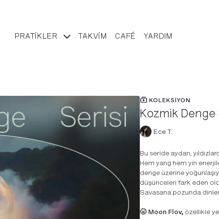
PRATIKLER
TAKVIM
CAFÉ
YARDIM
KOLEKSIYON
Kozmik Denge 
Ece T.
Bu seride aydan, yıldızlar
Hem yang hem yin enerjile
denge üzerine yoğunlaşıy
düşünceleri fark eden old
Savasana pozunda dinle
🌝 Moon Flov,
özellikle y