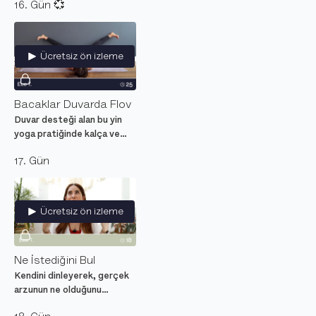
16. Gün 💞
hatırlamak sakinleştirecek
ve seni şimdiye getirecek
meditasyon.
Ücretsiz ön izleme
Bacaklar Duvarda Flov
Duvar desteği alan bu yin
yoga pratiğinde kalça ve
bacaklara odaklanarak alt
17. Gün
bedeni rahatlat.
Ücretsiz ön izleme
Ne İstediğini Bul
Kendini dinleyerek, gerçek
arzunun ne olduğunu
araştırdığın meditasyon.