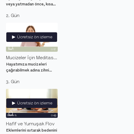
veya yatmadan önce, kısa
bir hareket molasına ihtiyaç
2. Gün
duyduğun her an
yapabileceğin yumuşak bir
yoga akışı.
Ücretsiz ön izleme
Mucizeler İçin Meditasyon
Hayatımıza mucizeleri
çağırabilmek adına zihni
yeniden yapılandıracağımız
3. Gün
meditasyon seansı.
Ücretsiz ön izleme
Hafif ve Yumuşak Flov
Eklemlerini ısıtarak bedenini