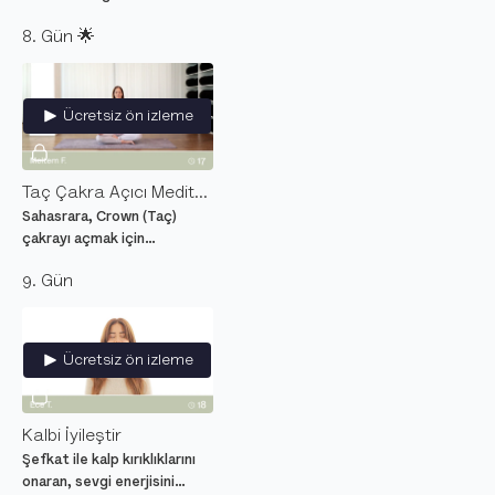
kramplar için tasarlanmış
8. Gün 🌟
iyileştirici ve rahatlatıcı
yoga hareketleri.
Ücretsiz ön izleme
Taç Çakra Açıcı Meditasyon
Sahasrara, Crown (Taç)
çakrayı açmak için
meditasyon. Başın
9. Gün
tepesindeki bu enerji
merkezi seni evrenle
bütünleştiriyor.
Ücretsiz ön izleme
Kalbi İyileştir
Şefkat ile kalp kırıklıklarını
onaran, sevgi enerjisini