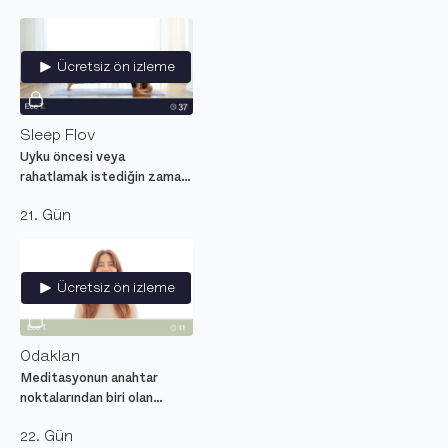
seansı.
Ücretsiz ön izleme
Sleep Flov
Uyku öncesi veya
rahatlamak istediğin zaman
bedeni ve zihni
21. Gün
yumuşatacak yavaş
tempolu her seviyeye uygun
video yoga dersi.
Ücretsiz ön izleme
Odaklan
Meditasyonun anahtar
noktalarından biri olan
konsantrasyon kasımızı
22. Gün
çalıştırarak zihnimiz