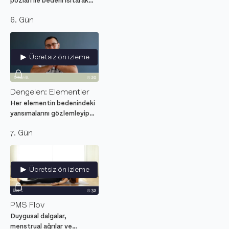
pozları ile bedeni ısıtarak
uyandıracan, başlangıç
6. Gün
seviyesi yoga dersi.
Ücretsiz ön izleme
Dengelen: Elementler
Her elementin bedenindeki
yansımalarını gözlemleyip
enerjilerini hissederek
7. Gün
zihinsel ve duygusal
dengeyi araştıran
meditasyon dersi.
Ücretsiz ön izleme
PMS Flov
Duygusal dalgalar,
menstrual ağrılar ve