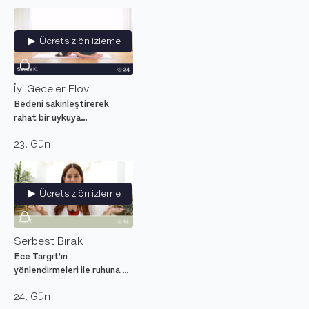
dağıldığında toparlamayı
öğreten meditasyon.
Ücretsiz ön izleme
İyi Geceler Flov
Bedeni sakinleştirerek
rahat bir uykuya
hazırlayacak, başlangıç
23. Gün
seviyesi, yumuşak yoga
dersi.
Ücretsiz ön izleme
Serbest Bırak
Ece Targıt'ın
yönlendirmeleri ile ruhuna ve
zihnine ağır gelenleri fark
24. Gün
edip serbest bırakarak