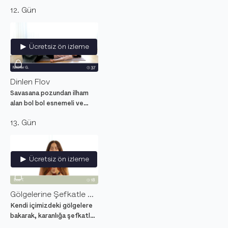
dengeyi güçlendiren
12. Gün
meditasyon.
Ücretsiz ön izleme
Dinlen Flov
Savasana pozundan ilham
alan bol bol esnemeli ve
rahatlatıcı yin yoga video
13. Gün
dersi uyku öncesi için ideal.
Ücretsiz ön izleme
Gölgelerine Şefkatle Bak
Kendi içimizdeki gölgelere
bakarak, karanlığa şefkatle
yaklaşacağımız meditasyon