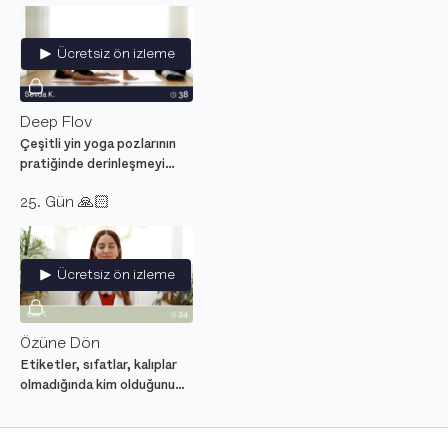
özgürleşmene yardım
edecek meditasyon.
Ücretsiz ön izleme
Deep Flov
Çeşitli yin yoga pozlarının
pratiğinde derinleşmeyi
araştırdığımız bir akış.
25. Gün 🙏🏻
Ücretsiz ön izleme
Özüne Dön
Etiketler, sıfatlar, kalıplar
olmadığında kim olduğunu
hatırlamak için bir içsel
keşife çıkaran yönlendirmeli
meditasyon.