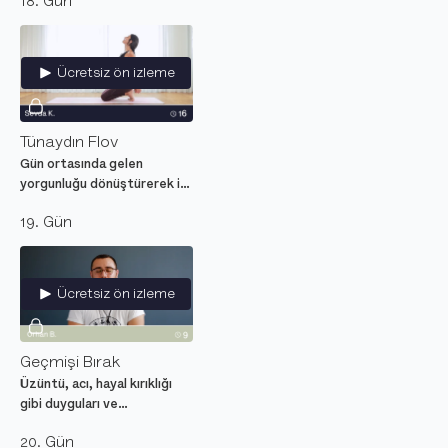
18. Gün
Ece Targıt'ın
yönlendirmeleri ile hayatının
yönünü belirle.
Ücretsiz ön izleme
Tünaydın Flov
Gün ortasında gelen
yorgunluğu dönüştürerek iç
dünya ile bağlantıya geçiren
19. Gün
yoga hareketleri.
Ücretsiz ön izleme
Geçmişi Bırak
Üzüntü, acı, hayal kırıklığı
gibi duyguları ve
yaşanmışlıkları geçmişte
20. Gün
bırakmak için meditasyon