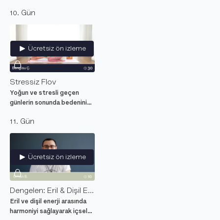
yükselten ve farkındalık ile
10. Gün
içsel iyileşme sağlayan
meditasyon.
Ücretsiz ön izleme
Stressiz Flov
Yoğun ve stresli geçen
günlerin sonunda bedenini
rahatlatacak, sakin,
11. Gün
dinlendirici ve başlangıç
seviyesi bir yoga dersi.
Ücretsiz ön izleme
Dengelen: Eril & Dişil Enerji
Eril ve dişil enerji arasında
harmoniyi sağlayarak içsel