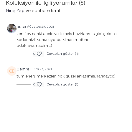
Koleksiyon ile ilgili yorumlar (
6
)
Giriş Yap
ve sohbete katıl
buse
Ağustos 25, 2021
zen flov sanki acele ve telasla hazirlanmis gibi geldi. o
kadar hizli konusuyordu ki hanimefendi
odaklanamadim :,)
0
Cevapları göster (3)
Cemre
Ekim 27, 2021
tüm enerji merkezleri çok güzel anlatılmış.harikaydı:)
0
Cevapları göster (1)