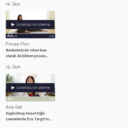
14. Gün
seansı.
Ücretsiz ön izleme
Psoas Flov
Bedenimizde ruhun kası
olarak da bilinen psoası
rahatlatarak bel ağrılarına iyi
15. Gün
gelecek, başlangıç seviyesi
ve yumuşak yoga
hareketleri.
Ücretsiz ön izleme
Ana Gel
Kaybolmuş hissettiğin
zamanlarda Ece Targıt'ın
yönlendirmeleri ile nefesini