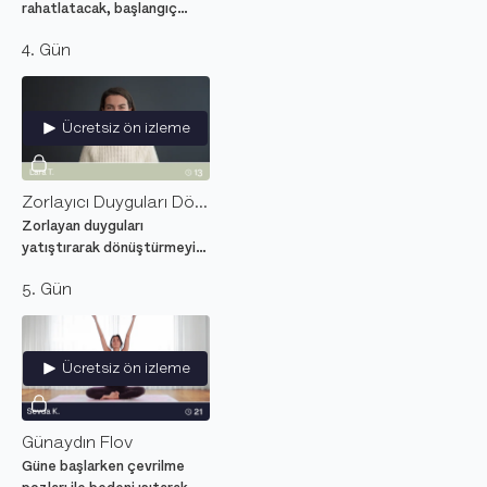
rahatlatacak, başlangıç
seviyesi yumuşak bir yoga
4. Gün
dersi.
Ücretsiz ön izleme
Zorlayıcı Duyguları Dönüştür
Zorlayan duyguları
yatıştırarak dönüştürmeyi
öğreten şefkatli
5. Gün
meditasyon seansı.
Ücretsiz ön izleme
Günaydın Flov
Güne başlarken çevrilme