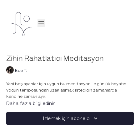
Zihin Rahatlatıcı Meditasyon
Ece T.
Yeni başlayanlar için uygun bu meditasyon ile günlük hayatın
yoğun temposundan uzaklaşmak istediğin zamanlarda
kendine zaman ayır.
Zihni sakinleştirirken kendini tekrar "olma haline" taşı.
Daha fazla bilgi edinin
Nefes alış-verişine odaklanarak zihinsel gerginliği azalt.
Anın tadını çıkar, zihinsel dinginliği güçlendir ve içsel huzurunu
İzlemek için abone ol
keşfet.
*Bu meditasyona müzik dahil.