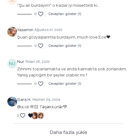
“Şu an burdayım” o kadar iyi hissettirdi ki..
0
Cevapları göster (1)
Yasemin
Ağustos 21, 2022
Şuan gözyaşlarımla burdayım, much love Ece❤️
0
Cevapları göster (1)
Nur
Nisan 26, 2022
Zihnimi toparlamakta ve anda kalmakta çok zorlandım.
Yanlış yaptığım bir şeyler olabilir mi ?
0
Cevapları göster (1)
Sara H.
Haziran 04, 2024
Əla idi 🫶🏻 Təşəkkürlər💚
3
Daha fazla yükle