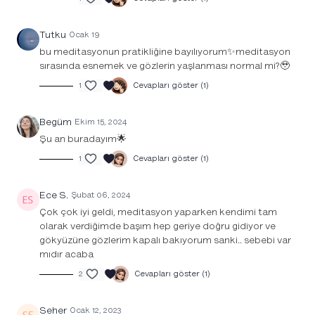
Tutku
Ocak 19
bu meditasyonun pratikliğine bayılıyorum✨meditasyon
sırasında esnemek ve gözlerin yaşlanması normal mi?🥹
1
Cevapları göster (1)
Begüm
Ekim 15, 2024
Şu an buradayım🌟
1
Cevapları göster (1)
Ece S.
Şubat 06, 2024
Çok çok iyi geldi, meditasyon yaparken kendimi tam
olarak verdiğimde başım hep geriye doğru gidiyor ve
gökyüzüne gözlerim kapalı bakıyorum sanki.. sebebi var
mıdır acaba
2
Cevapları göster (1)
Seher
Ocak 12, 2023