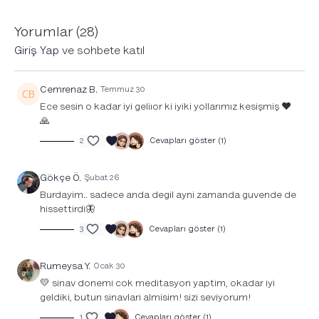
Yorumlar (
28
)
Giriş Yap
ve sohbete katıl
Cemrenaz B.
Temmuz 30
Ece sesin o kadar iyi geliıor ki iyiki yollarımız kesişmiş ❤️
🙏
2
Cevapları göster (1)
Gökçe Ö.
Şubat 26
Burdayim.. sadece anda degil ayni zamanda guvende de
hissettirdi🦋
3
Cevapları göster (1)
Rumeysa Y.
Ocak 30
💛 sinav donemi cok meditasyon yaptim, okadar iyi
geldiki, butun sinavlari almisim! sizi seviyorum!
1
Cevapları göster (1)