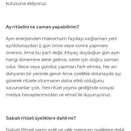
kutusuna ekliyoruz.
Ay ritüelini ne zaman yapabilirim?
Ayın enerjisinden maksimum faydayı sağlaman yeni
ay/dolunaydan 5 gün önce veya sonra yapmanı
öneririz. Ama bu şart değil, ihtiyaç duyduğun gün ayın
hangi dönemine denk gelirse, senin için doğru zaman
odur. Gece veya gündüz yapman fark etmez, her an
dünyanın bir yerinde gece! Ama özellikle dolunayda ayı
görerek ritüele oturmanın daha etkili olduğunu
savunanlar çok. Yeni ritüel yayına girdiğinde sosyal
medya hesaplarımızdan ve email ile duyuruyoruz.
Sabah ritüeli üyeliklere dahil mi?
Sabah Ritüeli serisi aylık ve yıllık premium üyeliklere dahil