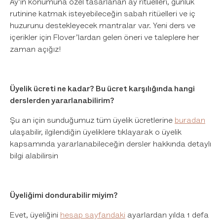
Ay'ın konumuna özel tasarlanan ay ritüelleri, günlük
rutinine katmak isteyebileceğin sabah ritüelleri ve iç
huzurunu destekleyecek mantralar var. Yeni ders ve
içerikler için Flover’lardan gelen öneri ve taleplere her
zaman açığız!
Üyelik ücreti ne kadar? Bu ücret karşılığında hangi
derslerden yararlanabilirim?
Şu an için sunduğumuz tüm üyelik ücretlerine
buradan
ulaşabilir, ilgilendiğin üyeliklere tıklayarak o üyelik
kapsamında yararlanabileceğin dersler hakkında detaylı
bilgi alabilirsin
Üyeliğimi dondurabilir miyim?
Evet, üyeliğini
hesap sayfandaki
ayarlardan yılda 1 defa