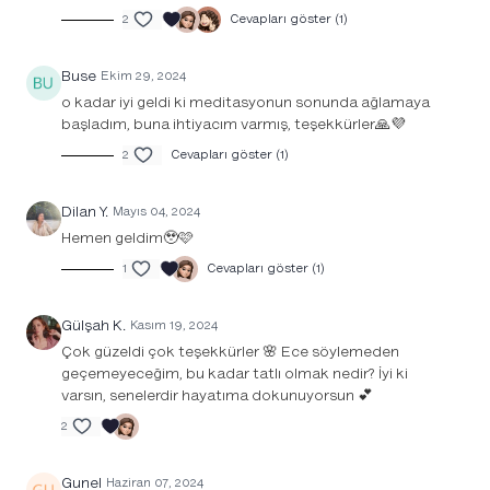
2
Cevapları göster (1)
Buse
Ekim 29, 2024
o kadar iyi geldi ki meditasyonun sonunda ağlamaya
başladım, buna ihtiyacım varmış, teşekkürler🙏💜
2
Cevapları göster (1)
Dilan Y.
Mayıs 04, 2024
Hemen geldim🥹🩷
1
Cevapları göster (1)
Gülşah K.
Kasım 19, 2024
Çok güzeldi çok teşekkürler 🌸 Ece söylemeden
geçemeyeceğim, bu kadar tatlı olmak nedir? İyi ki
varsın, senelerdir hayatıma dokunuyorsun 💕
2
Gunel
Haziran 07, 2024