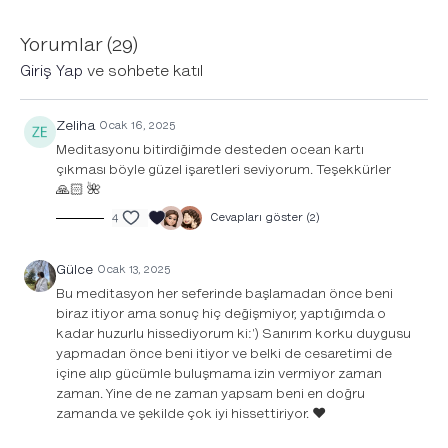
*Müzik, meditasyona dahil.
Yorumlar (
29
)
Giriş Yap
ve sohbete katıl
Zeliha
Ocak 16, 2025
Meditasyonu bitirdiğimde desteden ocean kartı
çıkması böyle güzel işaretleri seviyorum. Teşekkürler
🙏🏻 🌺
4
Cevapları göster (2)
Gülce
Ocak 13, 2025
Bu meditasyon her seferinde başlamadan önce beni
biraz itiyor ama sonuç hiç değişmiyor, yaptığımda o
kadar huzurlu hissediyorum ki:') Sanırım korku duygusu
yapmadan önce beni itiyor ve belki de cesaretimi de
içine alıp gücümle buluşmama izin vermiyor zaman
zaman. Yine de ne zaman yapsam beni en doğru
zamanda ve şekilde çok iyi hissettiriyor. ❤️