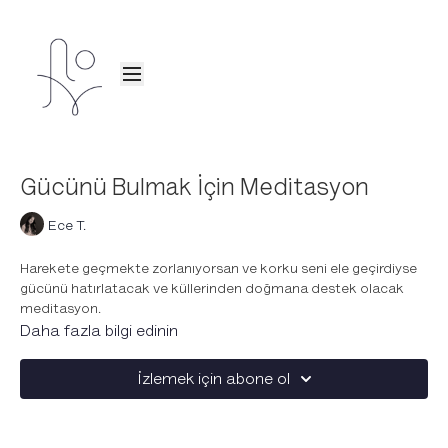
Gücünü Bulmak İçin Meditasyon
Ece T.
Harekete geçmekte zorlanıyorsan ve korku seni ele geçirdiyse
gücünü hatırlatacak ve küllerinden doğmana destek olacak
meditasyon.
Daha fazla bilgi edinin
✨ Korkuyu yen
İzlemek için abone ol
✨ Yapmak istediklerine cesaret et
✨Yang, maskülen ve eril enerjini yüksel