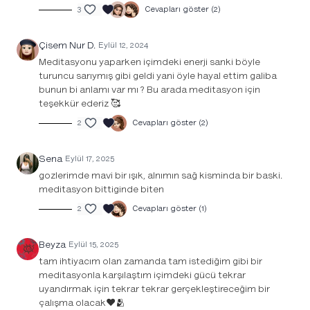
3
Cevapları göster (2)
Çisem Nur D.
Eylül 12, 2024
Meditasyonu yaparken içimdeki enerji sanki böyle
turuncu sarıymış gibi geldi yani öyle hayal ettim galiba
bunun bi anlamı var mı ? Bu arada meditasyon için
teşekkür ederiz 🥰
2
Cevapları göster (2)
Sena
Eylül 17, 2025
gozlerimde mavi bir ışık, alnımın sağ kisminda bir baski.
meditasyon bittiginde biten
2
Cevapları göster (1)
Beyza
Eylül 15, 2025
tam ihtiyacım olan zamanda tam istediğim gibi bir
meditasyonla karşılaştım içimdeki gücü tekrar
uyandırmak için tekrar tekrar gerçekleştireceğim bir
çalışma olacak♥️🫂