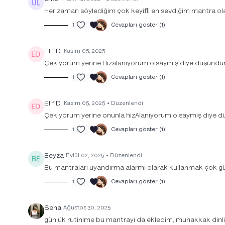
Her zaman söylediğim çok keyifli en sevdiğim mantra ola
1
Cevapları göster (1)
Elif D.
Kasım 05, 2025
Çekiyorum yerine Hizalanıyorum olsaymış diye düşündüm, 
1
Cevapları göster (1)
Elif D.
Kasım 05, 2025
• Düzenlendi
Çekiyorum yerine onunla hizAlanıyorum olsaymış diye 
1
Cevapları göster (1)
Beyza
Eylül 02, 2025
• Düzenlendi
Bu mantraları uyandırma alarmı olarak kullanmak çok güz
1
Cevapları göster (1)
Sena
Ağustos 30, 2025
günlük rutinime bu mantrayı da ekledim, muhakkak dinliyo