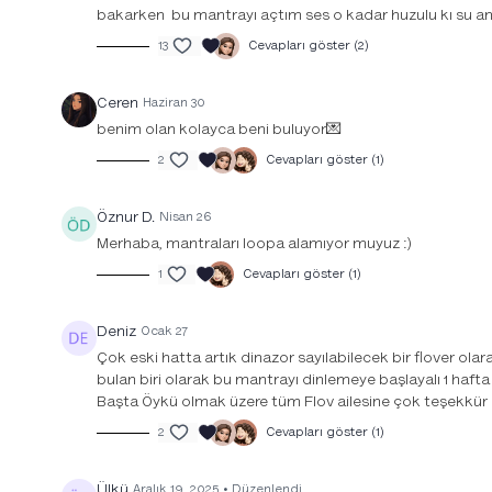
bakarken bu mantrayı açtım ses o kadar huzulu kı su an c
13
Cevapları göster (2)
Ceren
Haziran 30
benim olan kolayca beni buluyor💌
2
Cevapları göster (1)
Öznur D.
Nisan 26
Merhaba, mantraları loopa alamıyor muyuz :)
1
Cevapları göster (1)
Deniz
Ocak 27
Çok eski hatta artık dinazor sayılabilecek bir flover ola
bulan biri olarak bu mantrayı dinlemeye başlayalı 1 hafta
Başta Öykü olmak üzere tüm Flov ailesine çok teşekkür
2
Cevapları göster (1)
Ülkü
Aralık 19, 2025
• Düzenlendi