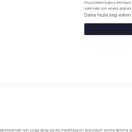
mucizeleri kabul etmeye h
çekmek için enerji alanını
Daha fazla bilgi edinin
Olumlama cümlelerini düzenl
aç. Kısıtlı bakış açını geni
duyduğun bu güven, içind
sana hizmet eden, iyi gel
sakınlesmek için yoga akışı ya da meditasyon arıyodum sonra aklıma sız