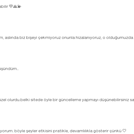
bilir 💛🙏💫
aslında biz bişeyi çekmiyoruz onunla hizalanıyoruz, o olduğumuzda gel
düşündüm..
el olurdu.belki sitede öyle bir güncelleme yapmayı düşünebilirsiniz 
rum. böyle şeyler etkisini pratikle, devamlılıkla gösterir çünkü 🤍