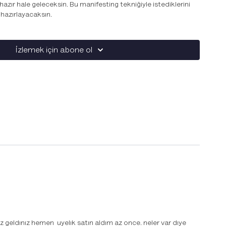
azır hale geleceksin. Bu manifesting tekniğiyle istediklerini
 hazırlayacaksın.
i tekrar ederek kendini yeni olasılıklara, ilişkilere, fırsatlara
şlet, yeniliklerin farkında olan "
yeni bir sen
" yarat. Evrene
İzlemek için abone ol
e dingin ve huzur bir alan yaratmanı destekleyecek. Hayatına
en, seni destekleyen her şeyi çekmene yardımcı olacak.
 geldınız hemen uyelık satın aldım az once. neler var dıye