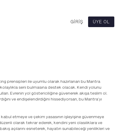
GIRIŞ
ÜYE OL
ng prensipleri ile uyumlu olarak hazırlanan bu Mantra
in kolaylıkla seni bulmasına destek olacak. Kendi yolunu
lan. Evrenin yol göstericiliğine güvenerek akışa teslim ol.
ırdığını ve endişelendirdiğini hissediyorsan, bu Mantra'yı
ı kabul etmeye ve çekim yasasının işleyişine güvenmeye
zenli olarak tekrar ederek, kendini yeni olasılıklara ve
ı bakış açılarını esneterek, hayatın sunabileceği yenilikleri ve