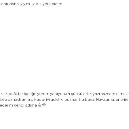
ok daha ıyıyım. ıyı kı uyelık aldım
rak ilk defa bir içeriğe yorum yapıyorum çünkü artık yazmazsam olmaz. M
 bile olmadı ama o kadar iyi geldi ki bu mantra bana. Hayatıma, enerjime
 ederim kendi adıma 🌸💜