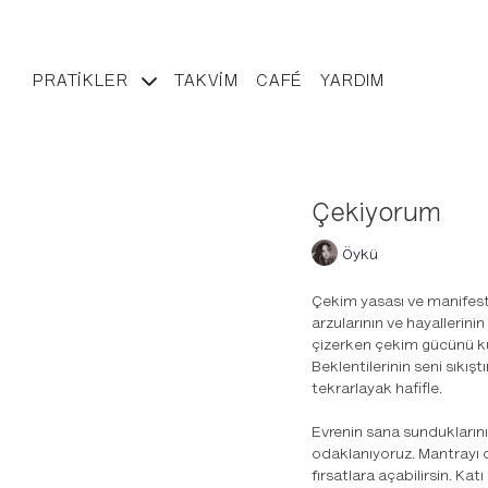
PRATIKLER
TAKVIM
CAFÉ
YARDIM
Çekiyorum
Öykü
Çekim yasası ve manifesti
arzularının ve hayallerin
çizerken çekim gücünü kul
Beklentilerinin seni sıkışt
tekrarlayak hafifle.
Evrenin sana sundukların
odaklanıyoruz. Mantrayı dü
fırsatlara açabilirsin. Kat