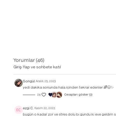
Yorumlar (
46
)
Giriş Yap
ve sohbete katıl
Songül
Aralık 25, 2023
yedi dakika sonunda hala içinden tekrar edenler 🌈🌝✨
24
Cevapları göster (3)
ezgi C.
Kasım 22, 2023
bugün o kadar zor ve stres dolu bı gundu kı eve geldım 