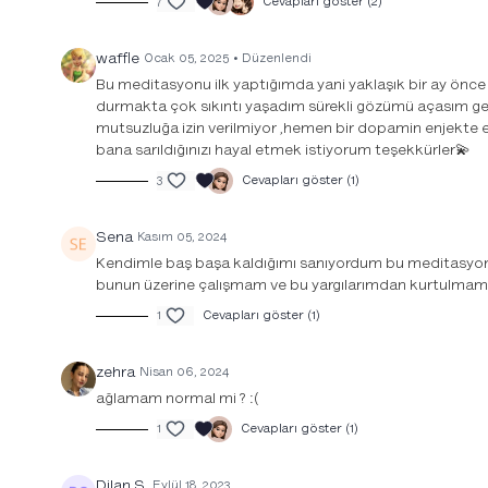
7
Cevapları göster (2)
waffle
Ocak 05, 2025
• Düzenlendi
Bu meditasyonu ilk yaptığımda yani yaklaşık bir ay ön
durmakta çok sıkıntı yaşadım sürekli gözümü açasım g
mutsuzluğa izin verilmiyor ,hemen bir dopamin enjekte ed
bana sarıldığınızı hayal etmek istiyorum teşekkürler💫
3
Cevapları göster (1)
Sena
Kasım 05, 2024
Kendimle baş başa kaldığımı sanıyordum bu meditasyonla
bunun üzerine çalışmam ve bu yargılarımdan kurtulmam
1
Cevapları göster (1)
zehra
Nisan 06, 2024
ağlamam normal mi ? :(
1
Cevapları göster (1)
Dilan S.
Eylül 18, 2023