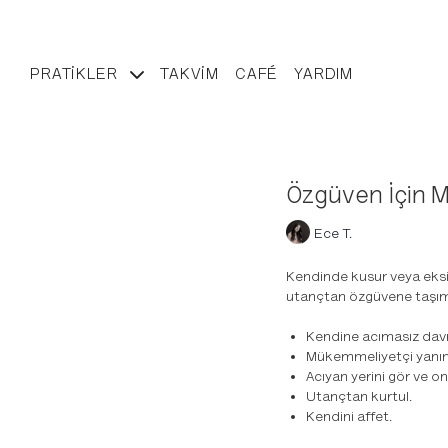
PRATIKLER
TAKVIM
CAFÉ
YARDIM
Özgüven İçin 
Ece T.
Kendinde kusur veya eksi
utançtan özgüvene taşım
Kendine acımasız dav
Mükemmeliyetçi yanın
Acıyan yerini gör ve on
Utançtan kurtul.
Kendini affet.