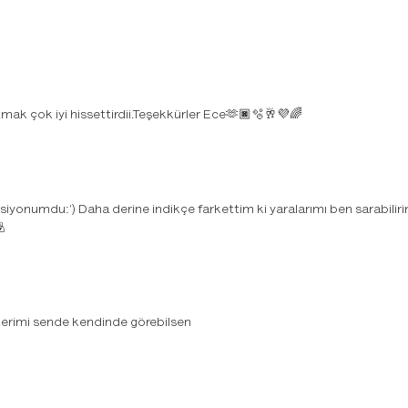
atmak çok iyi hissettirdii.Teşekkürler Ece🫶🏿🫧🥂💜🌈
iyonumdu:') Daha derine indikçe farkettim ki yaralarımı ben sarabilirim
🫂
lerimi sende kendinde görebilsen