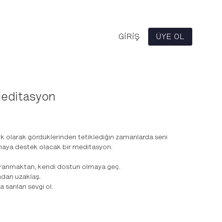
GIRIŞ
ÜYE OL
Meditasyon
k olarak gördüklerinden tetiklediğin zamanlarda seni
aya destek olacak bir meditasyon.
ranmaktan, kendi dostun olmaya geç.
dan uzaklaş.
a sarılan sevgi ol.