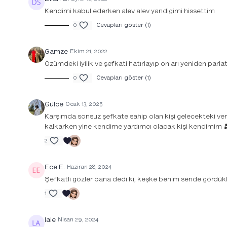
Kendimi kabul ederken alev alev yandigimi hissettim
0
Cevapları göster (1)
Gamze
Ekim 21, 2022
Özümdeki iyilik ve şefkati hatırlayıp onları yeniden parl
0
Cevapları göster (1)
Gülce
Ocak 13, 2025
Karşımda sonsuz şefkate sahip olan kişi gelecekteki vers
kalkarken yine kendime yardımcı olacak kişi kendimim 
2
Ece E.
Haziran 28, 2024
Şefkatli gözler bana dedi ki, keşke benim sende gördük
1
lale
Nisan 29, 2024