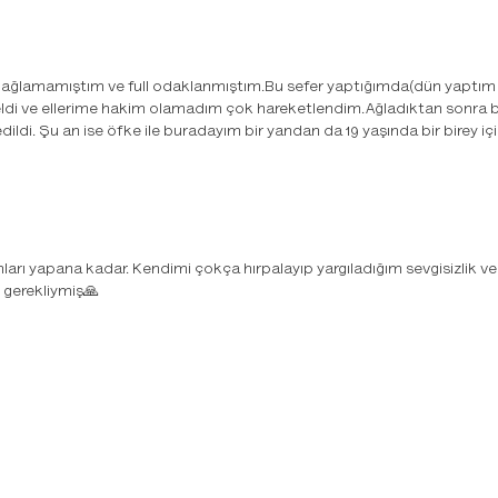
ce ağlamamıştım ve full odaklanmıştım.Bu sefer yaptığımda(dün yapt
eldi ve ellerime hakim olamadım çok hareketlendim.Ağladıktan sonr
ildi. Şu an ise öfke ile buradayım bir yandan da 19 yaşında bir birey 
rı yapana kadar. Kendimi çokça hırpalayıp yargıladığım sevgisizlik ve
 gerekliymiş🙏