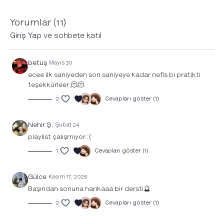
Nefesinle birleşen akışına
müzik
eşlik etmesi için tıkla.
Yorumlar (
11
)
Giriş Yap
ve sohbete katıl
betüş
Mayıs 30
ecee ilk saniyeden son saniyeye kadar nefis bi pratikti
teşekkürleer 🫠🫠
2
Cevapları göster (1)
Nehir Ş.
Şubat 24
playlist çalışmıyor :(
1
Cevapları göster (1)
Gülce
Kasım 17, 2025
Başından sonuna harikaaa bir dersti🔮
2
Cevapları göster (1)