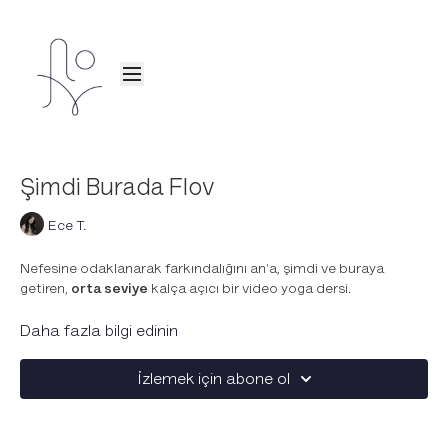
Şimdi Burada Flov
Ece T.
Nefesine odaklanarak farkındalığını an'a, şimdi ve buraya
getiren,
orta seviye
kalça açıcı bir video yoga dersi.
Nefes çalışması ile başlayan derste güvercin pozu, ağaç pozu,
Daha fazla bilgi edinin
öne katlanma pozları, eka pada praivrtta utkatasana ve
double pigeon gibi yoga pozlarını çalışıyoruz. Denge pozları ile
İzlemek için abone ol
kökleniyor, pratiğe eşlik eden pozlar ile kalça ve hamstring
kaslarımızı esnetiyoruz.