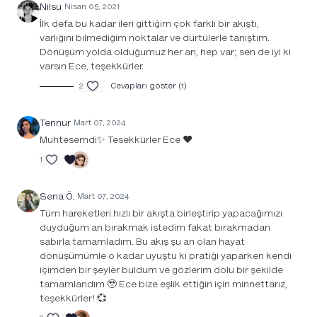
Nilsu
Nisan 05, 2021
İlk defa bu kadar ileri gittiğim çok farklı bir akıştı,
varlığını bilmediğim noktalar ve dürtülerle tanıştım.
Dönüşüm yolda olduğumuz her an, hep var; sen de iyi ki
varsın Ece, teşekkürler.
2
Cevapları göster (1)
Tennur
Mart 07, 2024
Muhtesemdi✨ Tesekkürler Ece ♥️
1
Sena Ö.
Mart 07, 2024
Tüm hareketleri hızlı bir akışta birleştirip yapacağımızı
duyduğum an bırakmak istedim fakat bırakmadan
sabırla tamamladım. Bu akış şu an olan hayat
dönüşümümle o kadar uyuştu ki pratiği yaparken kendi
içimden bir şeyler buldum ve gözlerim dolu bir şekilde
tamamlandım 🥹 Ece bize eşlik ettiğin için minnettarız,
teşekkürler! 💞