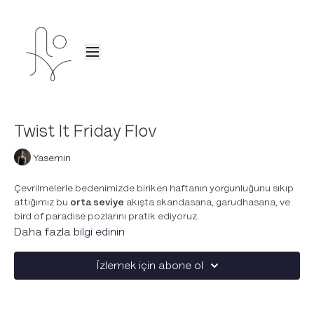
Twist It Friday Flov
Yasemin
Çevrilmelerle bedenimizde biriken haftanın yorgunluğunu sıkıp
attığımız bu
orta seviye
akışta skandasana, garudhasana, ve
bird of paradise pozlarını pratik ediyoruz.
Daha fazla bilgi edinin
Twistlerine özel
müzik listesi
eşlik etsin.
İzlemek için abone ol