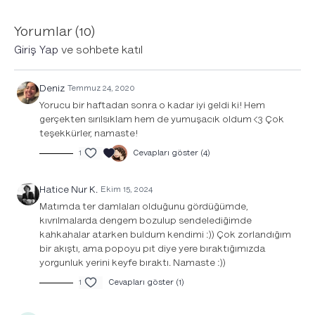
Yorumlar (
10
)
Giriş Yap
ve sohbete katıl
Deniz
Temmuz 24, 2020
Yorucu bir haftadan sonra o kadar iyi geldi ki! Hem
gerçekten sırılsıklam hem de yumuşacık oldum <3 Çok
teşekkürler, namaste!
1
Cevapları göster (4)
Hatice Nur K.
Ekim 15, 2024
Matımda ter damlaları olduğunu gördüğümde,
kıvrılmalarda dengem bozulup sendelediğimde
kahkahalar atarken buldum kendimi :)) Çok zorlandığım
bir akıştı, ama popoyu pıt diye yere bıraktığımızda
yorgunluk yerini keyfe bıraktı. Namaste :))
1
Cevapları göster (1)